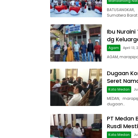
Mandahiling Nat
BATUSANGKAR,
Sumatera Barat 
Ibu Nuraini
dg Keluarga
Agam
April 13,
AGAM, marapipos
Dugaan Kor
Seret Nam
Kota Medan
Ju
MEDAN, marapi
dugaan…
PT Medan B
Rusdi Mest
Kota Medan
Ju