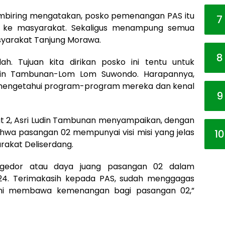
embiring mengatakan, posko pemenangan PAS itu
7
asi ke masyarakat. Sekaligus menampung semua
syarakat Tanjung Morawa.
8
 lah. Tujuan kita dirikan posko ini tentu untuk
in Tambunan-Lom Lom Suwondo. Harapannya,
 mengetahui program-program mereka dan kenal
9
ut 2, Asri Ludin Tambunan menyampaikan, dengan
wa pasangan 02 mempunyai visi misi yang jelas
10
arakat Deliserdang.
gedor atau daya juang pasangan 02 dalam
024. Terimakasih kepada PAS, sudah menggagas
ini membawa kemenangan bagi pasangan 02,”