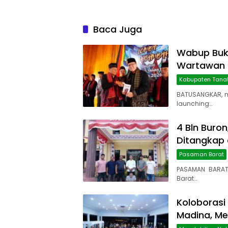
Baca Juga
Wabup Buk
Wartawan 
Kabupaten Tana
BATUSANGKAR, 
launching…
4 Bln Buron
Ditangkap 
Pasaman Barat
PASAMAN BARAT
Barat…
Koloboras
Madina, M