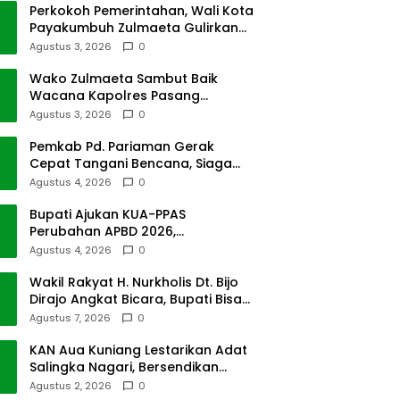
Perkokoh Pemerintahan, Wali Kota
Payakumbuh Zulmaeta Gulirkan
Jabatan
Agustus 3, 2026
0
Wako Zulmaeta Sambut Baik
Wacana Kapolres Pasang
Kamera Pantau Lalin
Agustus 3, 2026
0
Pemkab Pd. Pariaman Gerak
Cepat Tangani Bencana, Siaga
Cuaca Ekstrem
Agustus 4, 2026
0
Bupati Ajukan KUA-PPAS
Perubahan APBD 2026,
Pendapatan Pasbar Naik 15
Agustus 4, 2026
0
Persen
Wakil Rakyat H. Nurkholis Dt. Bijo
Dirajo Angkat Bicara, Bupati Bisa
Digugat
Agustus 7, 2026
0
KAN Aua Kuniang Lestarikan Adat
Salingka Nagari, Bersendikan
Kitabullah
Agustus 2, 2026
0