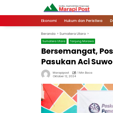
Langsung
ke
konten
Ekonomi
Hukum dan Peristiwa
D
Beranda
Sumatera Utara
Sumatera Utara
Tanjung Morawa
Bersemangat, Po
Pasukan Aci Suwo
Marapipost
1 Min Baca
Oktober 12, 2024