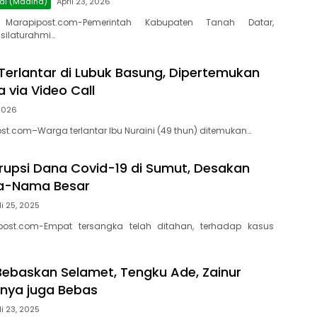
al (Madina)
April 23, 2026
 Marapipost.com-Pemerintah Kabupaten Tanah Datar,
silaturahmi…
 Terlantar di Lubuk Basung, Dipertemukan
 via Video Call
 2026
t.com–Warga terlantar Ibu Nuraini (49 thun) ditemukan…
upsi Dana Covid-19 di Sumut, Desakan
a-Nama Besar
li 25, 2025
post.com-Empat tersangka telah ditahan, terhadap kasus
ebaskan Selamet, Tengku Ade, Zainur
inya juga Bebas
li 23, 2025