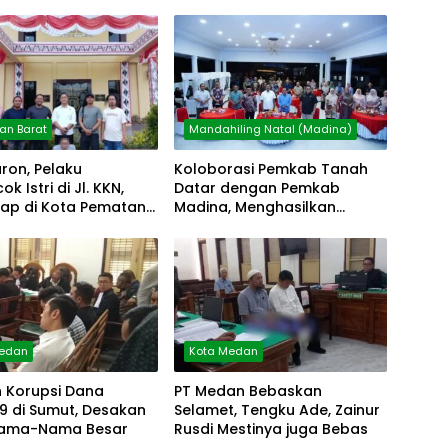
n Barat
Mandahiling Natal (Madina)
uron, Pelaku
Koloborasi Pemkab Tanah
 Istri di Jl. KKN,
Datar dengan Pemkab
kap di Kota Pematang
Madina, Menghasilkan
Kesmas
Medan
Kota Medan
 Korupsi Dana
PT Medan Bebaskan
9 di Sumut, Desakan
Selamet, Tengku Ade, Zainur
Nama-Nama Besar
Rusdi Mestinya juga Bebas