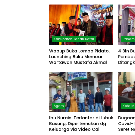
Kabupaten Tanah Datar
Pasama
Wabup Buka Lomba Pidato,
4 Bln B
Launching Buku Memoar
Pembacok
Wartawan Mustafa Akmal
Ditang
Siantar
Agam
Kota 
Ibu Nuraini Terlantar di Lubuk
Dugaan
Basung, Dipertemukan dg
Covid-1
Keluarga via Video Call
Seret 