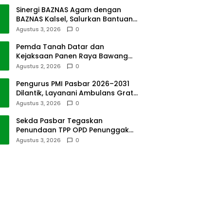
Sinergi BAZNAS Agam dengan
BAZNAS Kalsel, Salurkan Bantuan
Bencana Alam
Agustus 3, 2026
0
Pemda Tanah Datar dan
Kejaksaan Panen Raya Bawang
Merah di Sawah Tangah
Agustus 2, 2026
0
Pengurus PMI Pasbar 2026–2031
Dilantik, Layanani Ambulans Gratis
ke Padang
Agustus 3, 2026
0
Sekda Pasbar Tegaskan
Penundaan TPP OPD Penunggak
Pajak Kendaraan Dinas
Agustus 3, 2026
0