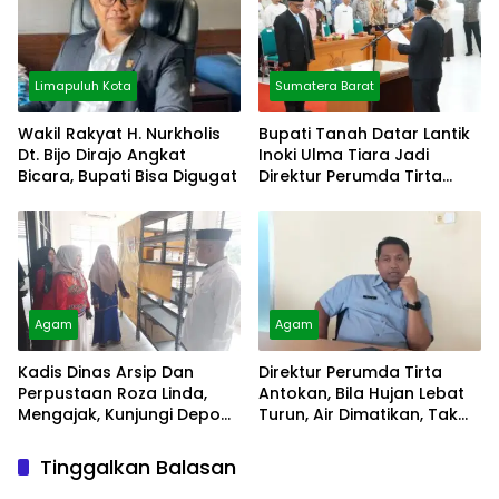
Limapuluh Kota
Sumatera Barat
Wakil Rakyat H. Nurkholis
Bupati Tanah Datar Lantik
Dt. Bijo Dirajo Angkat
Inoki Ulma Tiara Jadi
Bicara, Bupati Bisa Digugat
Direktur Perumda Tirta
Alami
Agam
Agam
Kadis Dinas Arsip Dan
Direktur Perumda Tirta
Perpustaan Roza Linda,
Antokan, Bila Hujan Lebat
Mengajak, Kunjungi Depo
Turun, Air Dimatikan, Tak
Arsip
Bisa Diolah
Tinggalkan Balasan