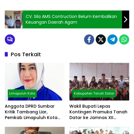
CV. Sila AMS Contruction Belum Kembalikan
Keuangan Daerah Agam
Pos Terkait
Limapuluh Kota
Kabupaten Tanah Datar
Anggota DPRD Sumbar
Wakil Bupati Lepas
Kritik Tambang Liar,
Kontingen Pramuka Tanah
Pemkab Limapuluh Kota
Datar ke Jamnas XII
Pilih Diam
Cibubur