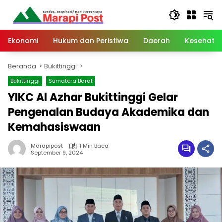
Langsung
ke
konten
Ekonomi
Hukum dan Peristiwa
Daerah
Kesehata
Beranda
Bukittinggi
Bukittinggi
Sumatera Barat
YIKC Al Azhar Bukittinggi Gelar
Pengenalan Budaya Akademika dan
Kemahasiswaan
Marapipost
1 Min Baca
September 9, 2024