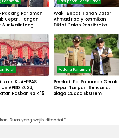
g Pariaman
Kabupaten Tanah Datar
 Padang Pariaman
Wakil Bupati Tanah Datar
ak Cepat, Tangani
Ahmad Fadly Resmikan
 Aur Malintang
Diklat Calon Paskibraka
n Barat
Padang Pariaman
 Ajukan KUA-PPAS
Pemkab Pd. Pariaman Gerak
han APBD 2026,
Cepat Tangani Bencana,
atan Pasbar Naik 15
Siaga Cuaca Ekstrem
kan.
Ruas yang wajib ditandai
*