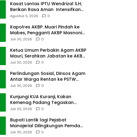
Kasat Lantas IPTU Wendrizal S.H;
Berikan Rasa Aman Intensifkan
Giat Preventif Pagi
Agustus 5, 2026
0
Kapolres AKBP. Muari Pindah ke
Mabes, Pengganti AKBP Masnoni
dari Mabes
Juli 30, 2026
0
Ketua Umum Perbakin Agam AKBP
Mauri, Serahkan Jabatan ke AKBP
Masnoni
Juli 30, 2026
0
Perlindungan Sosial, Dinsos Agam
Antar Warga Rentan ke PSTW
Batusangkar
Juli 30, 2026
0
Kunjungi KUA Kuranji, Kakan
Kemenag Padang Tegaskan
Terapkan Disiplin Kerja
Juli 30, 2026
0
Bupati Lantik lagi Pejabat
Manajerial Dilingkungan Pemda
Tanah Datar
Juli 30, 2026
0