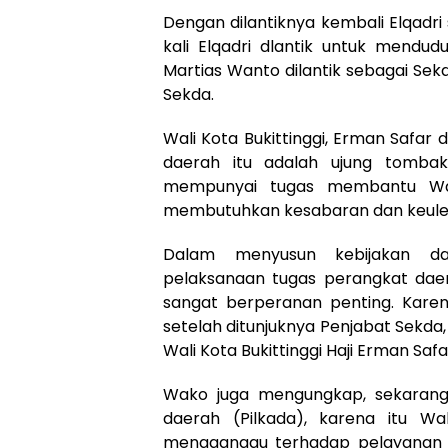
Dengan dilantiknya kembali Elqadri
kali Elqadri dlantik untuk mendud
Martias Wanto dilantik sebagai Sekd
Sekda.
Wali Kota Bukittinggi, Erman Safar 
daerah itu adalah ujung tombak
mempunyai tugas membantu Wali
membutuhkan kesabaran dan keuleta
Dalam menyusun kebijakan dan
pelaksanaan tugas perangkat daera
sangat berperanan penting. Karena
setelah ditunjuknya Penjabat Sekda
Wali Kota Bukittinggi Haji Erman Safa
Wako juga mengungkap, sekarang
daerah (Pilkada), karena itu Wak
mengganggu terhadap pelayanan 