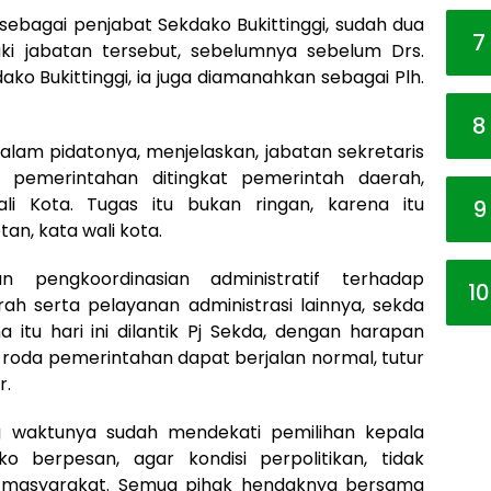
 sebagai penjabat Sekdako Bukittinggi, sudah dua
7
uki jabatan tersebut, sebelumnya sebelum Drs.
ako Bukittinggi, ia juga diamanahkan sebagai Plh.
8
dalam pidatonya, menjelaskan, jabatan sekretaris
 pemerintahan ditingkat pemerintah daerah,
 Kota. Tugas itu bukan ringan, karena itu
9
n, kata wali kota.
 pengkoordinasian administratif terhadap
10
h serta pelayanan administrasi lainnya, sekda
 itu hari ini dilantik Pj Sekda, dengan harapan
, roda pemerintahan dapat berjalan normal, tutur
r.
 waktunya sudah mendekati pemilihan kepala
o berpesan, agar kondisi perpolitikan, tidak
masyarakat. Semua pihak hendaknya bersama