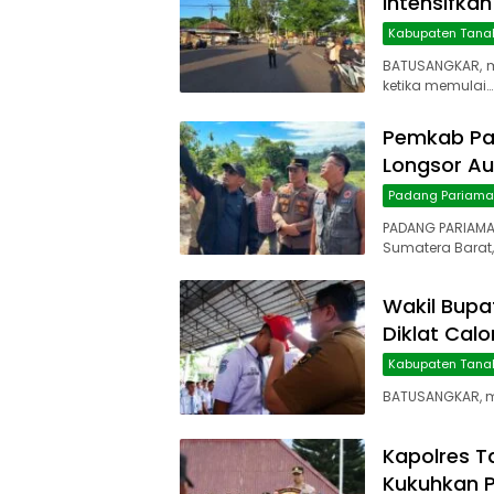
Intensifkan
Kabupaten Tana
BATUSANGKAR, 
ketika memulai…
Pemkab Pa
Longsor Au
Padang Pariam
PADANG PARIAMA
Sumatera Barat,
Wakil Bupa
Diklat Cal
Kabupaten Tana
BATUSANGKAR, ma
Kapolres T
Kukuhkan P