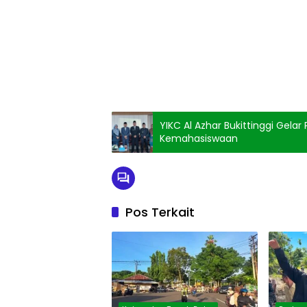
YIKC Al Azhar Bukittinggi Gel
Kemahasiswaan
Pos Terkait