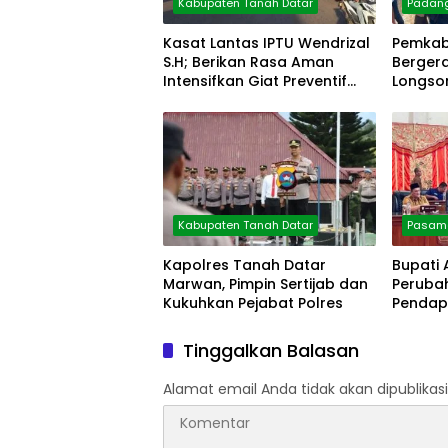
Kabupaten Tanah Datar
Padan
Kasat Lantas IPTU Wendrizal
Pemkab
S.H; Berikan Rasa Aman
Berger
Intensifkan Giat Preventif
Longsor
Pagi
Kabupaten Tanah Datar
Pasama
Kapolres Tanah Datar
Bupati
Marwan, Pimpin Sertijab dan
Peruba
Kukuhkan Pejabat Polres
Pendap
Persen
Tinggalkan Balasan
Alamat email Anda tidak akan dipublikasi