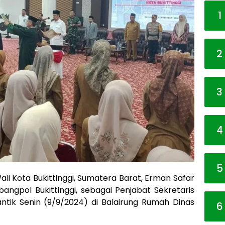
1
2
3
4
5
ali Kota Bukittinggi, Sumatera Barat, Erman Safar
angpol Bukittinggi, sebagai Penjabat Sekretaris
lantik Senin (9/9/2024) di Balairung Rumah Dinas
6