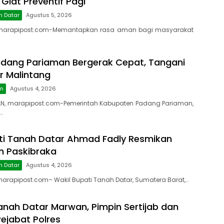
 Giat Preventif Pagi
h Datar
Agustus 5, 2026
marapipost.com-Memantapkan rasa aman bagi masyarakat
dang Pariaman Bergerak Cepat, Tangani
r Malintang
an
Agustus 4, 2026
N, marapipost.com-Pemerintah Kabupaten Padang Pariaman,
…
ti Tanah Datar Ahmad Fadly Resmikan
on Paskibraka
h Datar
Agustus 4, 2026
rapipost.com– Wakil Bupati Tanah Datar, Sumatera Barat,…
anah Datar Marwan, Pimpin Sertijab dan
ejabat Polres