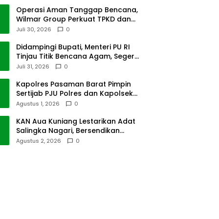
Operasi Aman Tanggap Bencana,
Wilmar Group Perkuat TPKD dan
Masyarakat
Juli 30, 2026
0
Didampingi Bupati, Menteri PU RI
Tinjau Titik Bencana Agam, Segera
Dipulihkan
Juli 31, 2026
0
Kapolres Pasaman Barat Pimpin
Sertijab PJU Polres dan Kapolsek
Sungai Beremas
Agustus 1, 2026
0
KAN Aua Kuniang Lestarikan Adat
Salingka Nagari, Bersendikan
Kitabullah
Agustus 2, 2026
0