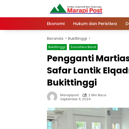
Langsung
ke
konten
Ekonomi
Hukum dan Peristiwa
D
Beranda
Bukittinggi
Bukittinggi
Sumatera Barat
Pengganti Martia
Safar Lantik Elqa
Bukittinggi
Marapipost
2 Min Baca
September 9, 2024