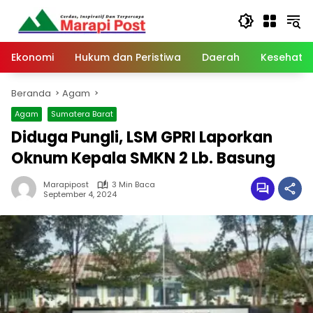
Langsung
ke
konten
Ekonomi
Hukum dan Peristiwa
Daerah
Kesehata
Beranda
Agam
Agam
Sumatera Barat
Diduga Pungli, LSM GPRI Laporkan
Oknum Kepala SMKN 2 Lb. Basung
Marapipost
3 Min Baca
September 4, 2024