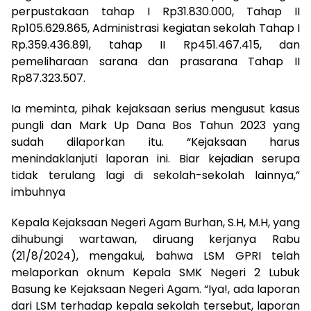
perpustakaan tahap I Rp31.830.000, Tahap II
Rp105.629.865, Administrasi kegiatan sekolah Tahap I
Rp.359.436.891, tahap II Rp451.467.415, dan
pemeliharaan sarana dan prasarana Tahap II
Rp87.323.507.
Ia meminta, pihak kejaksaan serius mengusut kasus
pungli dan Mark Up Dana Bos Tahun 2023 yang
sudah dilaporkan itu. “Kejaksaan harus
menindaklanjuti laporan ini. Biar kejadian serupa
tidak terulang lagi di sekolah-sekolah lainnya,”
imbuhnya
Kepala Kejaksaan Negeri Agam Burhan, S.H, M.H, yang
dihubungi wartawan, diruang kerjanya Rabu
(21/8/2024), mengakui, bahwa LSM GPRI telah
melaporkan oknum Kepala SMK Negeri 2 Lubuk
Basung ke Kejaksaan Negeri Agam. “Iya!, ada laporan
dari LSM terhadap kepala sekolah tersebut, laporan