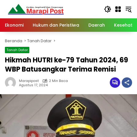
Langsung
ke
konten
Ekonomi
Hukum dan Peristiwa
Daerah
Kesehata
Beranda
Tanah Datar
Tanah Datar
Hikmah HUTRI ke-79 Tahun 2024, 69
WBP Batusangkar Terima Remisi
Marapipost
2 Min Baca
Agustus 17, 2024