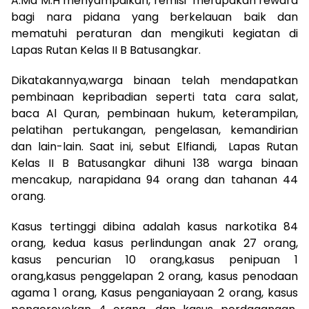
A.Md M.H menyampaikan, remisi merupakan reward
bagi nara pidana yang berkelauan baik dan
mematuhi peraturan dan mengikuti kegiatan di
Lapas Rutan Kelas II B Batusangkar.
Dikatakannya,warga binaan telah mendapatkan
pembinaan kepribadian seperti tata cara salat,
baca Al Quran, pembinaan hukum, keterampilan,
pelatihan pertukangan, pengelasan, kemandirian
dan lain-lain. Saat ini, sebut Elfiandi, Lapas Rutan
Kelas II B Batusangkar dihuni 138 warga binaan
mencakup, narapidana 94 orang dan tahanan 44
orang.
Kasus tertinggi dibina adalah kasus narkotika 84
orang, kedua kasus perlindungan anak 27 orang,
kasus pencurian 10 orang,kasus penipuan 1
orang,kasus penggelapan 2 orang, kasus penodaan
agama 1 orang, Kasus penganiayaan 2 orang, kasus