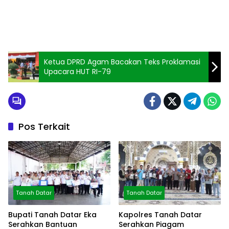
Ketua DPRD Agam Bacakan Teks Proklamasi
Upacara HUT RI-79
Pos Terkait
Tanah Datar
Tanah Datar
Bupati Tanah Datar Eka
Kapolres Tanah Datar
Serahkan Bantuan
Serahkan Piagam