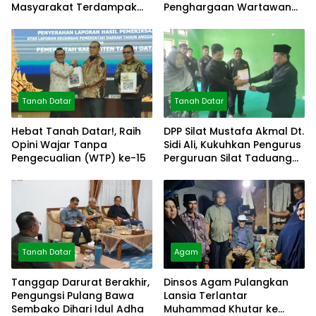
Masyarakat Terdampak
Penghargaan Wartawan
Bencana
Mitra Polres
Tanah Datar
Tanah Datar
Hebat Tanah Datar!, Raih
DPP Silat Mustafa Akmal Dt.
Opini Wajar Tanpa
Sidi Ali, Kukuhkan Pengurus
Pengecualian (WTP) ke-15
Perguruan Silat Taduang
Bangkeh
Tanah Datar
Agam
Tanggap Darurat Berakhir,
Dinsos Agam Pulangkan
Pengungsi Pulang Bawa
Lansia Terlantar
Sembako Dihari Idul Adha
Muhammad Khutar ke