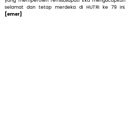
yang memperoleh remisi,Bupati Eka mengucapkan
selamat dan tetap merdeka di HUTRi ke 79 ini.
[emer]