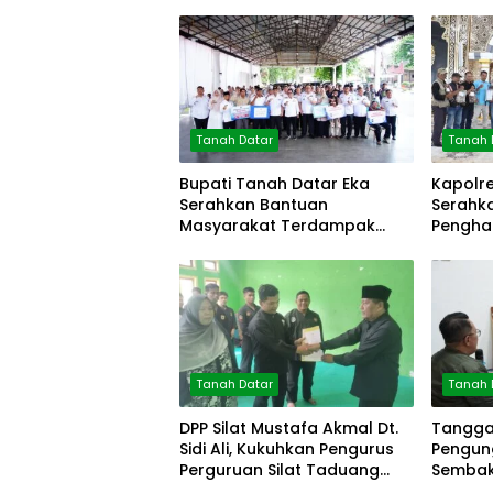
Tanah Datar
Tanah 
Bupati Tanah Datar Eka
Kapolr
Serahkan Bantuan
Serahk
Masyarakat Terdampak
Pengha
Bencana
Mitra P
Tanah Datar
Tanah 
DPP Silat Mustafa Akmal Dt.
Tanggap
Sidi Ali, Kukuhkan Pengurus
Pengun
Perguruan Silat Taduang
Sembako
Bangkeh