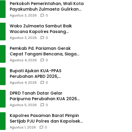
Perkokoh Pemerintahan, Wali Kota
Payakumbuh Zulmaeta Gulirkan
Jabatan
Agustus 3, 2026
0
Wako Zulmaeta Sambut Baik
Wacana Kapolres Pasang
Kamera Pantau Lalin
Agustus 3, 2026
0
Pemkab Pd. Pariaman Gerak
Cepat Tangani Bencana, Siaga
Cuaca Ekstrem
Agustus 4, 2026
0
Bupati Ajukan KUA-PPAS
Perubahan APBD 2026,
Pendapatan Pasbar Naik 15
Agustus 4, 2026
0
Persen
DPRD Tanah Datar Gelar
Paripurna Perubahan KUA 2026
dan PPAS Tahun 2027
Agustus 5, 2026
0
Kapolres Pasaman Barat Pimpin
Sertijab PJU Polres dan Kapolsek
Sungai Beremas
Agustus 1, 2026
0