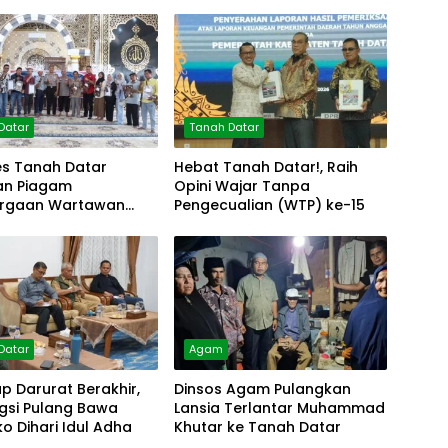
Datar
Tanah Datar
es Tanah Datar
Hebat Tanah Datar!, Raih
an Piagam
Opini Wajar Tanpa
rgaan Wartawan
Pengecualian (WTP) ke-15
olres
Datar
Agam
 Darurat Berakhir,
Dinsos Agam Pulangkan
gsi Pulang Bawa
Lansia Terlantar Muhammad
 Dihari Idul Adha
Khutar ke Tanah Datar