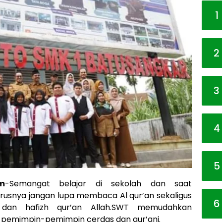
1
2
3
4
5
m
-Semangat belajar di sekolah dan saat
erusnya jangan lupa membaca Al qur’an sekaligus
6
r dan hafizh qur’an Allah.SWT memudahkan
i pemimpin-pemimpin cerdas dan qur’ani.