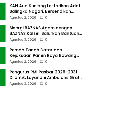
KAN Aua Kuniang Lestarikan Adat
Salingka Nagari, Bersendikan
Kitabullah
Agustus 2, 2026
0
Sinergi BAZNAS Agam dengan
BAZNAS Kalsel, Salurkan Bantuan
Bencana Alam
Agustus 3, 2026
0
Pemda Tanah Datar dan
Kejaksaan Panen Raya Bawang
Merah di Sawah Tangah
Agustus 2, 2026
0
Pengurus PMI Pasbar 2026–2031
Dilantik, Layanani Ambulans Gratis
ke Padang
Agustus 3, 2026
0