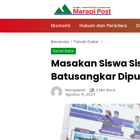
Langsung
ke
konten
Ekonomi
Hukum dan Peristiwa
D
Beranda
Tanah Datar
Tanah Datar
Masakan Siswa Sis
Batusangkar Dipuj
Marapipost
2 Min Baca
Agustus 15, 2024