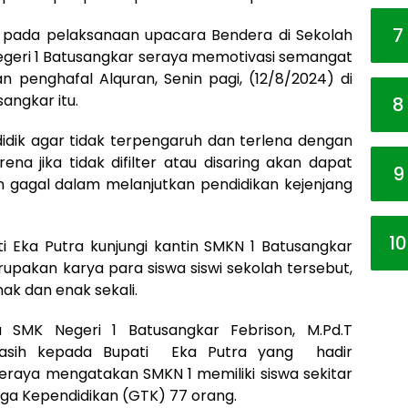
7
ra pada pelaksanaan upacara Bendera di Sekolah
geri 1 Batusangkar seraya memotivasi semangat
n penghafal Alquran, Senin pagi, (12/8/2024) di
angkar itu.
8
idik agar tidak terpengaruh dan terlena dengan
na jika tidak difilter atau disaring akan dapat
9
gagal dalam melanjutkan pendidikan kejenjang
10
i Eka Putra kunjungi kantin SMKN 1 Batusangkar
akan karya para siswa siswi sekolah tersebut,
ak dan enak sekali.
a SMK Negeri 1 Batusangkar Febrison, M.Pd.T
asih kepada Bupati Eka Putra yang hadir
raya mengatakan SMKN 1 memiliki siswa sekitar
aga Kependidikan (GTK) 77 orang.