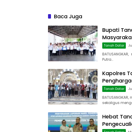
Baca Juga
Bupati Tan
Masyaraka
Tanah Datar
Ju
BATUSANGKAR, 
Putra…
Kapolres T
Penghargaa
Tanah Datar
Ju
BATUSANGKAR, 
sekaligus meng
Hebat Tana
Pengecuali