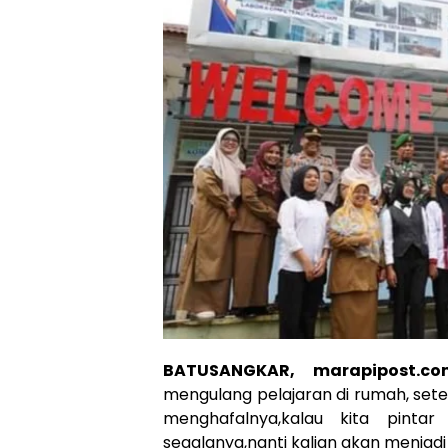
BATUSANGKAR, marapipost.co
mengulang pelajaran di rumah, set
menghafalnya,kalau kita pinta
segalanya,nanti kalian akan menjad