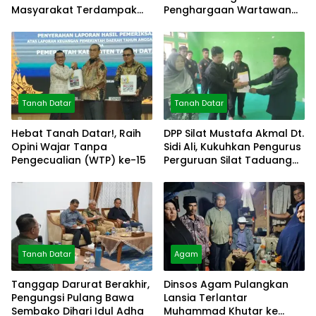
Masyarakat Terdampak
Penghargaan Wartawan
Bencana
Mitra Polres
Tanah Datar
Tanah Datar
Hebat Tanah Datar!, Raih
DPP Silat Mustafa Akmal Dt.
Opini Wajar Tanpa
Sidi Ali, Kukuhkan Pengurus
Pengecualian (WTP) ke-15
Perguruan Silat Taduang
Bangkeh
Tanah Datar
Agam
Tanggap Darurat Berakhir,
Dinsos Agam Pulangkan
Pengungsi Pulang Bawa
Lansia Terlantar
Sembako Dihari Idul Adha
Muhammad Khutar ke