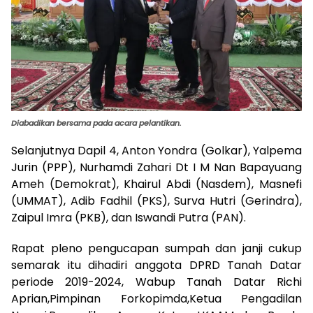
Diabadikan bersama pada acara pelantikan.
Selanjutnya Dapil 4, Anton Yondra (Golkar), Yalpema
Jurin (PPP), Nurhamdi Zahari Dt I M Nan Bapayuang
Ameh (Demokrat), Khairul Abdi (Nasdem), Masnefi
(UMMAT), Adib Fadhil (PKS), Surva Hutri (Gerindra),
Zaipul Imra (PKB), dan Iswandi Putra (PAN).
Rapat pleno pengucapan sumpah dan janji cukup
semarak itu dihadiri anggota DPRD Tanah Datar
periode 2019-2024, Wabup Tanah Datar Richi
Aprian,Pimpinan Forkopimda,Ketua Pengadilan