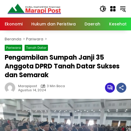
Langsung
ke
konten
Ekonomi
Hukum dan Peristiwa
Daerah
Kesehata
Beranda
Pariwara
Pariwara
Tanah Datar
Pengambilan Sumpah Janji 35
Anggota DPRD Tanah Datar Sukses
dan Semarak
Marapipost
3 Min Baca
Agustus 14, 2024