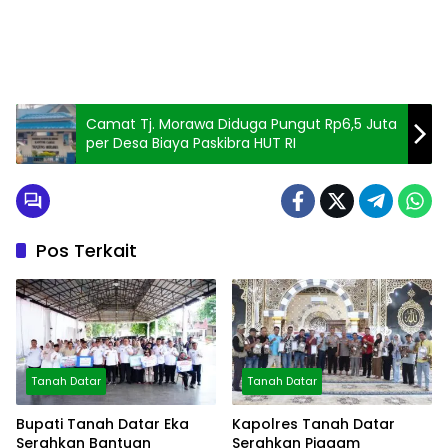
Camat Tj. Morawa Diduga Pungut Rp6,5 Juta
per Desa Biaya Paskibra HUT RI
Pos Terkait
Tanah Datar
Tanah Datar
Bupati Tanah Datar Eka
Kapolres Tanah Datar
Serahkan Bantuan
Serahkan Piagam