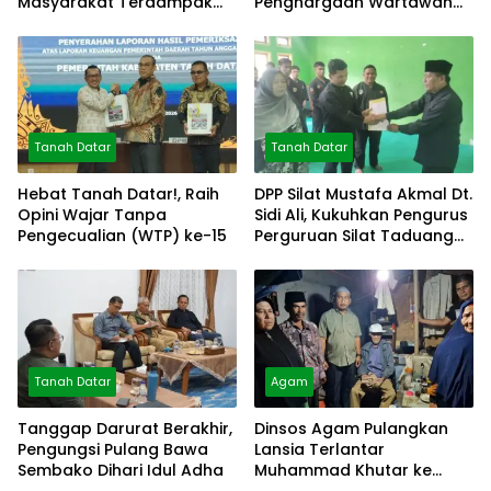
Masyarakat Terdampak
Penghargaan Wartawan
Bencana
Mitra Polres
Tanah Datar
Tanah Datar
Hebat Tanah Datar!, Raih
DPP Silat Mustafa Akmal Dt.
Opini Wajar Tanpa
Sidi Ali, Kukuhkan Pengurus
Pengecualian (WTP) ke-15
Perguruan Silat Taduang
Bangkeh
Tanah Datar
Agam
Tanggap Darurat Berakhir,
Dinsos Agam Pulangkan
Pengungsi Pulang Bawa
Lansia Terlantar
Sembako Dihari Idul Adha
Muhammad Khutar ke