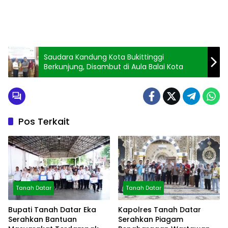
Saudara Kandung Kota Bukittinggi
Berkunjung, Disambut di Aula Balai Kota
Pos Terkait
Tanah Datar
Tanah Datar
Bupati Tanah Datar Eka
Kapolres Tanah Datar
Serahkan Bantuan
Serahkan Piagam