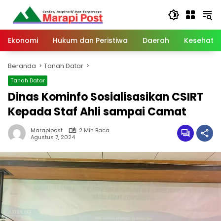
Langsung
ke
konten
Ekonomi
Hukum dan Peristiwa
Daerah
Kesehata
Beranda
Tanah Datar
Tanah Datar
Dinas Kominfo Sosialisasikan CSIRT
Kepada Staf Ahli sampai Camat
Marapipost
2 Min Baca
Agustus 7, 2024