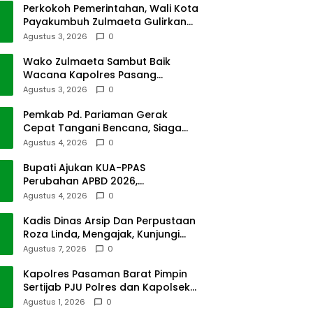
Perkokoh Pemerintahan, Wali Kota
Payakumbuh Zulmaeta Gulirkan
Jabatan
Agustus 3, 2026
0
Wako Zulmaeta Sambut Baik
Wacana Kapolres Pasang
Kamera Pantau Lalin
Agustus 3, 2026
0
Pemkab Pd. Pariaman Gerak
Cepat Tangani Bencana, Siaga
Cuaca Ekstrem
Agustus 4, 2026
0
Bupati Ajukan KUA-PPAS
Perubahan APBD 2026,
Pendapatan Pasbar Naik 15
Agustus 4, 2026
0
Persen
Kadis Dinas Arsip Dan Perpustaan
Roza Linda, Mengajak, Kunjungi
Depo Arsip
Agustus 7, 2026
0
Kapolres Pasaman Barat Pimpin
Sertijab PJU Polres dan Kapolsek
Sungai Beremas
Agustus 1, 2026
0