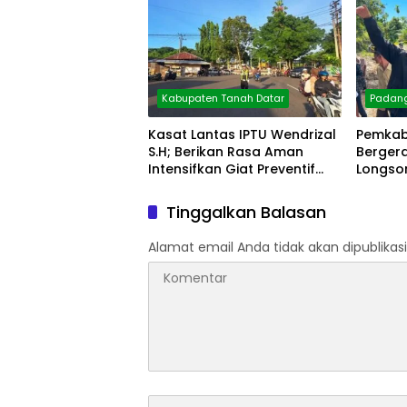
Kabupaten Tanah Datar
Padan
Kasat Lantas IPTU Wendrizal
Pemkab
S.H; Berikan Rasa Aman
Berger
Intensifkan Giat Preventif
Longsor
Pagi
Tinggalkan Balasan
Alamat email Anda tidak akan dipublikasi