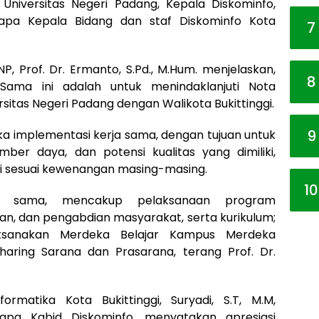
 Universitas Negeri Padang, Kepala Diskominfo,
rapa Kepala Bidang dan staf Diskominfo Kota
7
, Prof. Dr. Ermanto, S.Pd., M.Hum. menjelaskan,
8
ama ini adalah untuk menindaklanjuti Nota
tas Negeri Padang dengan Walikota Bukittinggi.
9
a implementasi kerja sama, dengan tujuan untuk
er daya, dan potensi kualitas yang dimiliki,
i sesuai kewenangan masing-masing.
10
rja sama, mencakup pelaksanaan program
an, dan pengabdian masyarakat, serta kurikulum;
ksanakan Merdeka Belajar Kampus Merdeka
aring Sarana dan Prasarana, terang Prof. Dr.
rmatika Kota Bukittinggi, Suryadi, S.T, M.M,
rapa Kabid Diskominfo, menyatakan apresiasi