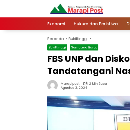
Langsung
ke
konten
Ekonomi
Hukum dan Peristiwa
D
Beranda
Bukittinggi
Bukittinggi
Sumatera Barat
FBS UNP dan Disko
Tandatangani Na
Marapipost
2 Min Baca
Agustus 3, 2024