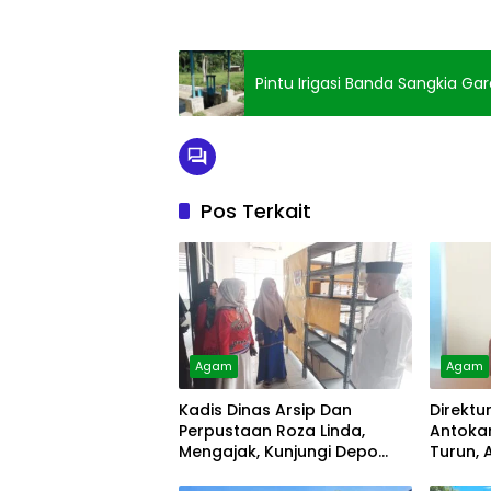
Pintu Irigasi Banda Sangkia G
Pos Terkait
Agam
Agam
Kadis Dinas Arsip Dan
Direktu
Perpustaan Roza Linda,
Antokan
Mengajak, Kunjungi Depo
Turun, 
Arsip
Diolah