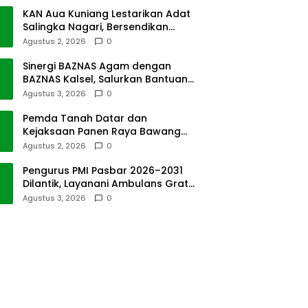
KAN Aua Kuniang Lestarikan Adat
Salingka Nagari, Bersendikan
Kitabullah
Agustus 2, 2026
0
Sinergi BAZNAS Agam dengan
BAZNAS Kalsel, Salurkan Bantuan
Bencana Alam
Agustus 3, 2026
0
Pemda Tanah Datar dan
Kejaksaan Panen Raya Bawang
Merah di Sawah Tangah
Agustus 2, 2026
0
Pengurus PMI Pasbar 2026–2031
Dilantik, Layanani Ambulans Gratis
ke Padang
Agustus 3, 2026
0