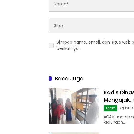
Simpan nama, email, dan situs web 
berikutnya.
Baca Juga
Kadis Dina
Mengajak, 
Agam
Agustus 
AGAM, marapip
kegunaan…