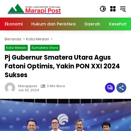
Langsung
ke
konten
Ekonomi
Hukum dan Peristiwa
Daerah
Kesehata
Beranda
Kota Medan
Kota Medan
Sumatera Utara
Pj Gubernur Smatera Utara Agus
Fatoni Optimis, Yakin PON XXI 2024
Sukses
Marapipost
3 Min Baca
Juli 30, 2024