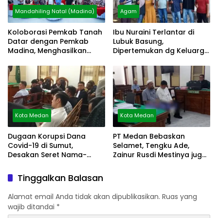
Mandahiling Natal (Madina)
Agam
Koloborasi Pemkab Tanah
Ibu Nuraini Terlantar di
Datar dengan Pemkab
Lubuk Basung,
Madina, Menghasilkan
Dipertemukan dg Keluarga
Kesmas
via Video Call
Kota Medan
Kota Medan
Dugaan Korupsi Dana
PT Medan Bebaskan
Covid-19 di Sumut,
Selamet, Tengku Ade,
Desakan Seret Nama-
Zainur Rusdi Mestinya juga
Nama Besar
Bebas
Tinggalkan Balasan
Alamat email Anda tidak akan dipublikasikan.
Ruas yang
wajib ditandai
*