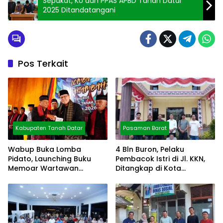
Sepakat, KU dan PPAS APBD Tanah Datar
2025 Ditandatangani
Pos Terkait
Kabupaten Tanah Datar
Pasaman Barat
Wabup Buka Lomba
4 Bln Buron, Pelaku
Pidato, Launching Buku
Pembacok Istri di Jl. KKN,
Memoar Wartawan
Ditangkap di Kota
Mustafa Akmal
Pematang Siantar