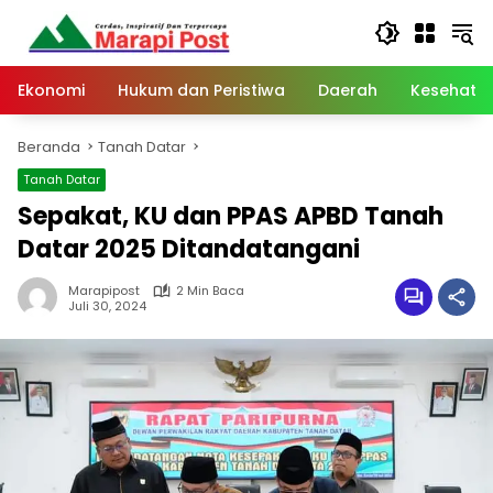
Langsung
ke
konten
Ekonomi
Hukum dan Peristiwa
Daerah
Kesehata
Beranda
Tanah Datar
Tanah Datar
Sepakat, KU dan PPAS APBD Tanah
Datar 2025 Ditandatangani
Marapipost
2 Min Baca
Juli 30, 2024