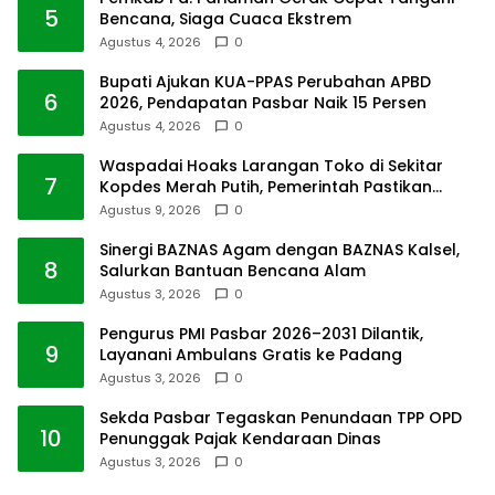
5
Bencana, Siaga Cuaca Ekstrem
Agustus 4, 2026
0
Bupati Ajukan KUA-PPAS Perubahan APBD
6
2026, Pendapatan Pasbar Naik 15 Persen
Agustus 4, 2026
0
Waspadai Hoaks Larangan Toko di Sekitar
7
Kopdes Merah Putih, Pemerintah Pastikan
Usaha Warga Tetap Dilindungi
Agustus 9, 2026
0
Sinergi BAZNAS Agam dengan BAZNAS Kalsel,
8
Salurkan Bantuan Bencana Alam
Agustus 3, 2026
0
Pengurus PMI Pasbar 2026–2031 Dilantik,
9
Layanani Ambulans Gratis ke Padang
Agustus 3, 2026
0
Sekda Pasbar Tegaskan Penundaan TPP OPD
10
Penunggak Pajak Kendaraan Dinas
Agustus 3, 2026
0