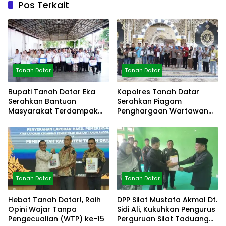
Pos Terkait
Tanah Datar
Tanah Datar
Bupati Tanah Datar Eka
Kapolres Tanah Datar
Serahkan Bantuan
Serahkan Piagam
Masyarakat Terdampak
Penghargaan Wartawan
Bencana
Mitra Polres
Tanah Datar
Tanah Datar
Hebat Tanah Datar!, Raih
DPP Silat Mustafa Akmal Dt.
Opini Wajar Tanpa
Sidi Ali, Kukuhkan Pengurus
Pengecualian (WTP) ke-15
Perguruan Silat Taduang