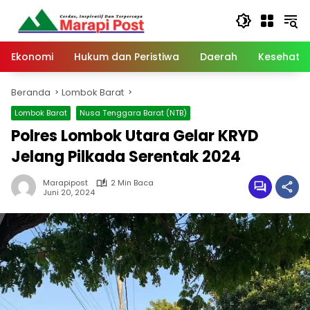
Langsung
ke
konten
Ekonomi
Hukum dan Peristiwa
Daerah
Kesehata
Beranda
Lombok Barat
Lombok Barat
Nusa Tenggara Barat (NTB)
Polres Lombok Utara Gelar KRYD
Jelang Pilkada Serentak 2024
Marapipost
2 Min Baca
Juni 20, 2024