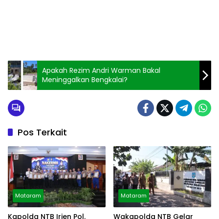
Apakah Rezim Andri Warman Bakal
Meninggalkan Bengkalai?
Pos Terkait
Mataram
Mataram
Kapolda NTB Irjen Pol.
Wakapolda NTB Gelar