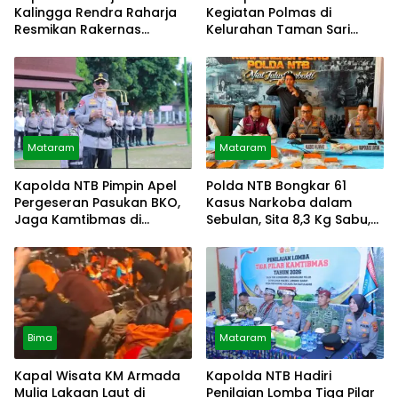
Kalingga Rendra Raharja
Kegiatan Polmas di
Resmikan Rakernas
Kelurahan Taman Sari
Gabungan
Ampenan
Mataram
Mataram
Kapolda NTB Pimpin Apel
Polda NTB Bongkar 61
Pergeseran Pasukan BKO,
Kasus Narkoba dalam
Jaga Kamtibmas di
Sebulan, Sita 8,3 Kg Sabu,
Dompu, Bima
Amankan 86 Tersangka
Bima
Mataram
Kapal Wisata KM Armada
Kapolda NTB Hadiri
Mulia Lakaan Laut di
Penilaian Lomba Tiga Pilar