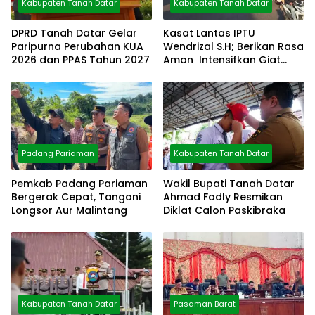
Kabupaten Tanah Datar
Kabupaten Tanah Datar
DPRD Tanah Datar Gelar
Kasat Lantas IPTU
Paripurna Perubahan KUA
Wendrizal S.H; Berikan Rasa
2026 dan PPAS Tahun 2027
Aman Intensifkan Giat
Preventif Pagi
Padang Pariaman
Kabupaten Tanah Datar
Pemkab Padang Pariaman
Wakil Bupati Tanah Datar
Bergerak Cepat, Tangani
Ahmad Fadly Resmikan
Longsor Aur Malintang
Diklat Calon Paskibraka
Kabupaten Tanah Datar
Pasaman Barat