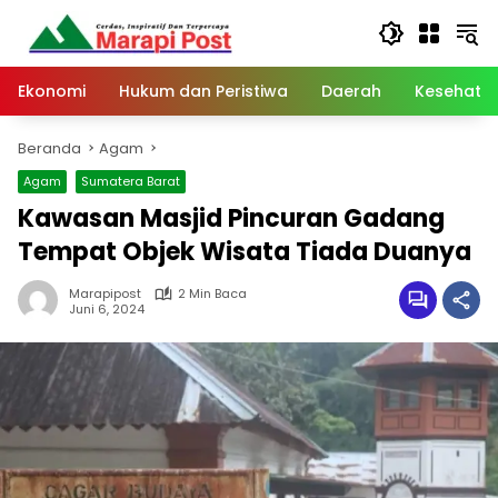
Langsung
ke
konten
Ekonomi
Hukum dan Peristiwa
Daerah
Kesehata
Beranda
Agam
Agam
Sumatera Barat
Kawasan Masjid Pincuran Gadang
Tempat Objek Wisata Tiada Duanya
Marapipost
2 Min Baca
Juni 6, 2024