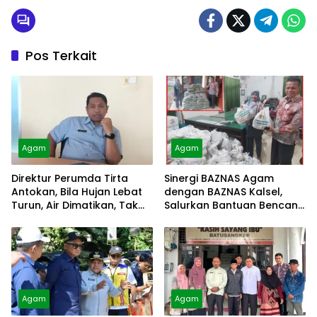
Pos Terkait
Agam
Agam
Direktur Perumda Tirta
Sinergi BAZNAS Agam
Antokan, Bila Hujan Lebat
dengan BAZNAS Kalsel,
Turun, Air Dimatikan, Tak
Salurkan Bantuan Bencana
Bisa Diolah
Alam
Agam
Agam