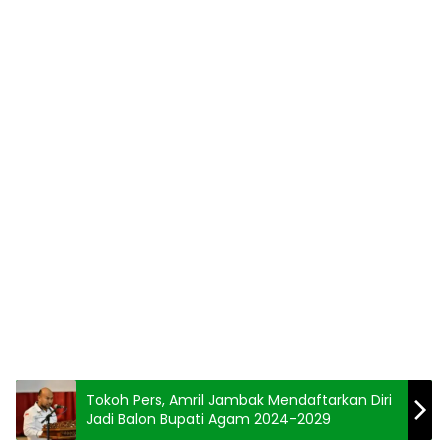
Tokoh Pers, Amril Jambak Mendaftarkan Diri
Jadi Balon Bupati Agam 2024-2029