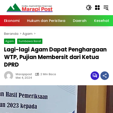
Langsung
ke
konten
Ekonomi
Hukum dan Peristiwa
Daerah
Kesehata
Beranda
Agam
Agam
Sumbawa Barat
Lagi-lagi Agam Dapat Penghargaan
WTP, Pujian Membersit dari Ketua
DPRD
Marapipost
2 Min Baca
Mei 4, 2024