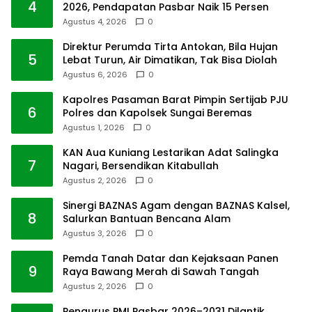
4
2026, Pendapatan Pasbar Naik 15 Persen
Agustus 4, 2026
0
Direktur Perumda Tirta Antokan, Bila Hujan
5
Lebat Turun, Air Dimatikan, Tak Bisa Diolah
Agustus 6, 2026
0
Kapolres Pasaman Barat Pimpin Sertijab PJU
6
Polres dan Kapolsek Sungai Beremas
Agustus 1, 2026
0
KAN Aua Kuniang Lestarikan Adat Salingka
7
Nagari, Bersendikan Kitabullah
Agustus 2, 2026
0
Sinergi BAZNAS Agam dengan BAZNAS Kalsel,
8
Salurkan Bantuan Bencana Alam
Agustus 3, 2026
0
Pemda Tanah Datar dan Kejaksaan Panen
9
Raya Bawang Merah di Sawah Tangah
Agustus 2, 2026
0
Pengurus PMI Pasbar 2026–2031 Dilantik,