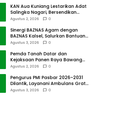
KAN Aua Kuniang Lestarikan Adat
Salingka Nagari, Bersendikan
Kitabullah
Agustus 2, 2026
0
Sinergi BAZNAS Agam dengan
BAZNAS Kalsel, Salurkan Bantuan
Bencana Alam
Agustus 3, 2026
0
Pemda Tanah Datar dan
Kejaksaan Panen Raya Bawang
Merah di Sawah Tangah
Agustus 2, 2026
0
Pengurus PMI Pasbar 2026–2031
Dilantik, Layanani Ambulans Gratis
ke Padang
Agustus 3, 2026
0