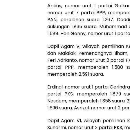
Ardius, nomor urut 1 partai Golka
nomor urut 7 partai PPP, memperole
PAN, perolehan suara 1.267. Dod
dukungan 1.835 suara. Muhammad Zul
1.588. Hen Genny, nomor urut 1 part
Dapil Agam V, wilayah pemilihan
dan Malalak. Pemenangnya; Ilham, 
Feri Adrianto, nomor urut 2 partai P
partai PPP, memperoleh 1.580 s
memperoleh 2.591 suara.
Erdinal, nomor urut 1 partai Gerindr
partai PKS, memperoleh 1.879 s
Nasdem, memperoleh 1.358 suara. Z
1.696 suara. Asrizal, nomor urut 2 pa
Dapil Agam VI, wilayah pemilihan
Suhermi, nomor urut 2 partai PKS, me