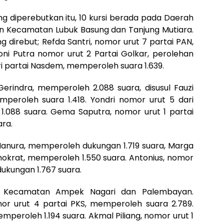
 diperebutkan itu, 10 kursi berada pada Daerah
ihan Kecamatan Lubuk Basung dan Tanjung Mutiara.
g direbut; Refda Santri, nomor urut 7 partai PAN,
oni Putra nomor urut 2 Partai Golkar, perolehan
ari partai Nasdem, memperoleh suara 1.639.
Gerindra, memperoleh 2.088 suara, disusul Fauzi
mperoleh suara 1.418. Yondri nomor urut 5 dari
.088 suara. Gema Saputra, nomor urut 1 partai
ra.
i Hanura, memperoleh dukungan 1.719 suara, Marga
mokrat, memperoleh 1.550 suara. Antonius, nomor
dukungan 1.767 suara.
an Kecamatan Ampek Nagari dan Palembayan.
or urut 4 partai PKS, memperoleh suara 2.789.
emperoleh 1.194 suara. Akmal Piliang, nomor urut 1