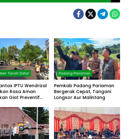
ten Tanah Datar
Padang Pariaman
antas IPTU Wendrizal
Pemkab Padang Pariaman
erikan Rasa Aman
Bergerak Cepat, Tangani
fkan Giat Preventif
Longsor Aur Malintang