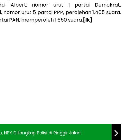
a. Albert, nomor urut 1 partai Demokrat,
, nomor urut 5 partai PPP, perolehan 1.405 suara.
tai PAN, memperoleh 1.650 suara.
[lk]
PY Ditangkap Polisi di Pinggir Jalan