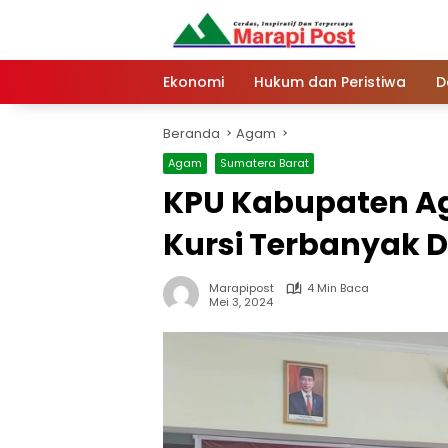
Langsung
ke
konten
Ekonomi
Hukum dan Peristiwa
D
Beranda
Agam
Agam
Sumatera Barat
KPU Kabupaten Ag
Kursi Terbanyak D
Marapipost
4 Min Baca
Mei 3, 2024