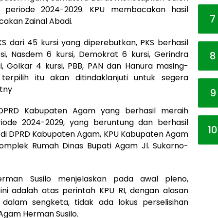
periode 2024-2029. KPU membacakan hasil
7
cakan Zainal Abadi.
KS dari 45 kursi yang diperebutkan, PKS berhasil
rsi, Nasdem 6 kursi, Demokrat 6 kursi, Gerindra
8
si, Golkar 4 kursi, PBB, PAN dan Hanura masing-
erpilih itu akan ditindaklanjuti untuk segera
utny
9
 DPRD Kabupaten Agam yang berhasil meraih
iode 2024-2029, yang beruntung dan berhasil
10
ia di DPRD Kabupaten Agam, KPU Kabupaten Agam
Komplek Rumah Dinas Bupati Agam Jl. Sukarno-
man Susilo menjelaskan pada awal pleno,
ni adalah atas perintah KPU RI, dengan alasan
alam sengketa, tidak ada lokus perselisihan
Agam Herman Susilo.