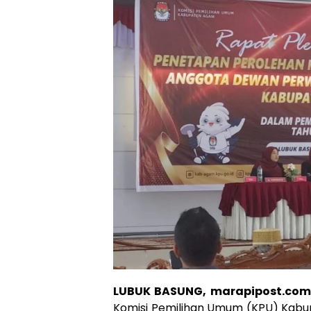
LUBUK BASUNG, marapipost.com
Komisi Pemilihan Umum (KPU) Kab