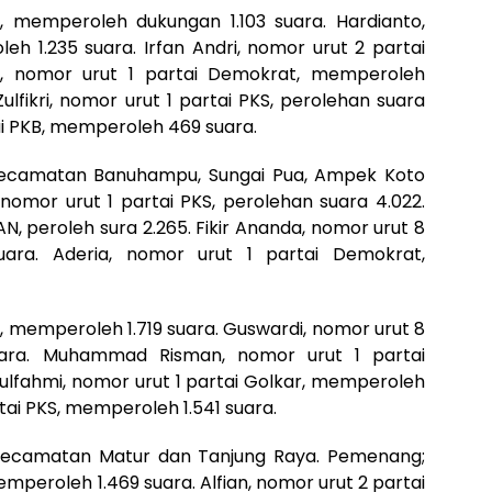
r, memperoleh dukungan 1.103 suara. Hardianto,
h 1.235 suara. Irfan Andri, nomor urut 2 partai
di, nomor urut 1 partai Demokrat, memperoleh
fikri, nomor urut 1 partai PKS, perolehan suara
ai PKB, memperoleh 469 suara.
 Kecamatan Banuhampu, Sungai Pua, Ampek Koto
nomor urut 1 partai PKS, perolehan suara 4.022.
AN, peroleh sura 2.265. Fikir Ananda, nomor urut 8
uara. Aderia, nomor urut 1 partai Demokrat,
a, memperoleh 1.719 suara. Guswardi, nomor urut 8
uara. Muhammad Risman, nomor urut 1 partai
ulfahmi, nomor urut 1 partai Golkar, memperoleh
rtai PKS, memperoleh 1.541 suara.
 Kecamatan Matur dan Tanjung Raya. Pemenang;
mperoleh 1.469 suara. Alfian, nomor urut 2 partai