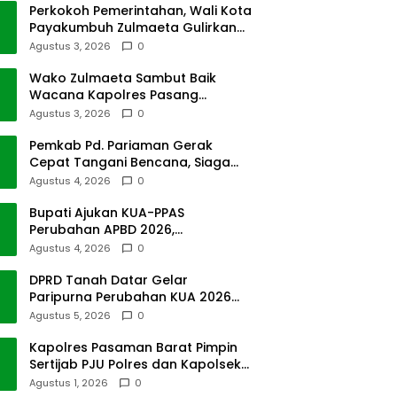
Perkokoh Pemerintahan, Wali Kota
Payakumbuh Zulmaeta Gulirkan
Jabatan
Agustus 3, 2026
0
Wako Zulmaeta Sambut Baik
Wacana Kapolres Pasang
Kamera Pantau Lalin
Agustus 3, 2026
0
Pemkab Pd. Pariaman Gerak
Cepat Tangani Bencana, Siaga
Cuaca Ekstrem
Agustus 4, 2026
0
Bupati Ajukan KUA-PPAS
Perubahan APBD 2026,
Pendapatan Pasbar Naik 15
Agustus 4, 2026
0
Persen
DPRD Tanah Datar Gelar
Paripurna Perubahan KUA 2026
dan PPAS Tahun 2027
Agustus 5, 2026
0
Kapolres Pasaman Barat Pimpin
Sertijab PJU Polres dan Kapolsek
Sungai Beremas
Agustus 1, 2026
0