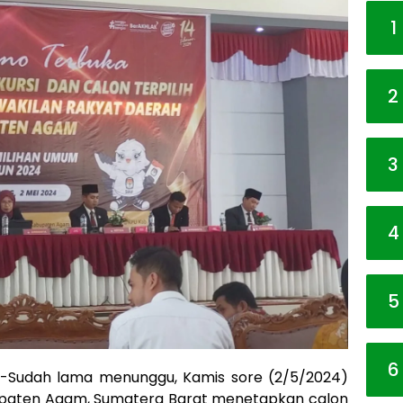
1
2
3
4
5
6
-Sudah lama menunggu, Kamis sore (2/5/2024)
upaten Agam, Sumatera Barat menetapkan calon