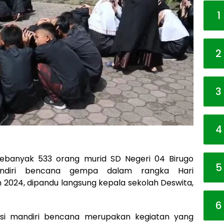
1
2
3
4
ebanyak 533 orang murid SD Negeri 04 Birugo
5
Mandiri bencana gempa dalam rangka Hari
 2024, dipandu langsung kepala sekolah Deswita,
6
uasi mandiri bencana merupakan kegiatan yang