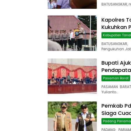
BATUSANGKAR, ma
Kapolres T
Kukuhkan P
Kabupaten Tana
BATUSANGKAR,
Pengukuhan Jab
Bupati Aju
Pendapatan
Pasaman Barat
PASAMAN BARAT
Yulianto…
Pemkab Pd
Siaga Cua
Padang Pariam
PADANG PARIAM