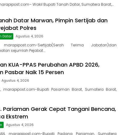
rapipost.com– Wakil Bupati Tanah Datar, Sumatera Barat,…
anah Datar Marwan, Pimpin Sertijab dan
ejabat Polres
h Datar
Agustus 4, 2026
 marapipost.com-Sertijab(Serah Terima Jabatan)dan
atan sejumlah Pejabat…
kan KUA-PPAS Perubahan APBD 2026,
 Pasbar Naik 15 Persen
Agustus 4, 2026
, marapipost.com-Bupati Pasaman Barat, Sumatera Barat,
. Pariaman Gerak Cepat Tangani Bencana,
ca Ekstrem
an
Agustus 4, 2026
AN, marapipost.com-Bupati Padang Pariaman, Sumatera