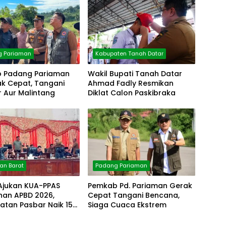
g Pariaman
Kabupaten Tanah Datar
 Padang Pariaman
Wakil Bupati Tanah Datar
ak Cepat, Tangani
Ahmad Fadly Resmikan
 Aur Malintang
Diklat Calon Paskibraka
n Barat
Padang Pariaman
 Ajukan KUA-PPAS
Pemkab Pd. Pariaman Gerak
han APBD 2026,
Cepat Tangani Bencana,
atan Pasbar Naik 15
Siaga Cuaca Ekstrem