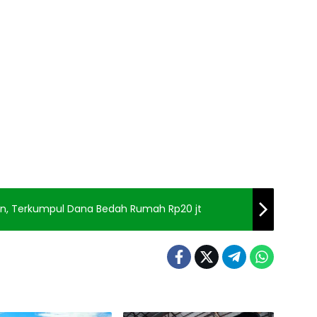
an, Terkumpul Dana Bedah Rumah Rp20 jt