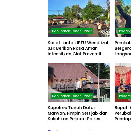
Kabupaten Tanah Datar
Padan
Kasat Lantas IPTU Wendrizal
Pemkab
S.H; Berikan Rasa Aman
Berger
Intensifkan Giat Preventif
Longsor
Pagi
Kabupaten Tanah Datar
Pasama
Kapolres Tanah Datar
Bupati
Marwan, Pimpin Sertijab dan
Peruba
Kukuhkan Pejabat Polres
Pendap
Persen