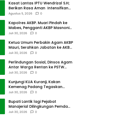
Kasat Lantas IPTU Wendrizal S.H;
Berikan Rasa Aman Intensifkan
Giat Preventif Pagi
Agustus 5, 2026
0
Kapolres AKBP. Muari Pindah ke
Mabes, Pengganti AKBP Masnoni
dari Mabes
Juli 30, 2026
0
Ketua Umum Perbakin Agam AKBP
Mauri, Serahkan Jabatan ke AKBP
Masnoni
Juli 30, 2026
0
Perlindungan Sosial, Dinsos Agam
Antar Warga Rentan ke PSTW
Batusangkar
Juli 30, 2026
0
Kunjungi KUA Kuranji, Kakan
Kemenag Padang Tegaskan
Terapkan Disiplin Kerja
Juli 30, 2026
0
Bupati Lantik lagi Pejabat
Manajerial Dilingkungan Pemda
Tanah Datar
Juli 30, 2026
0