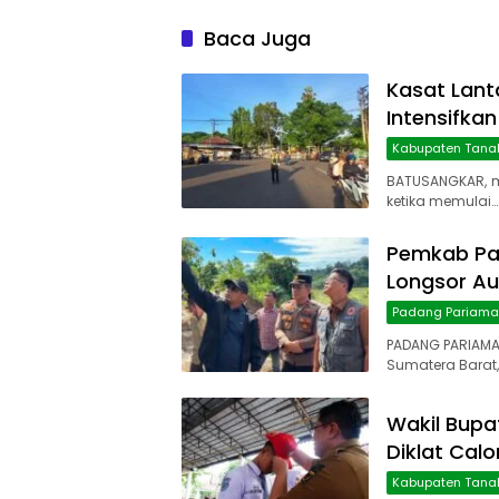
Baca Juga
Kasat Lant
Intensifkan
Kabupaten Tana
BATUSANGKAR, 
ketika memulai…
Pemkab Pa
Longsor Au
Padang Pariam
PADANG PARIAMA
Sumatera Barat,
Wakil Bupa
Diklat Cal
Kabupaten Tana