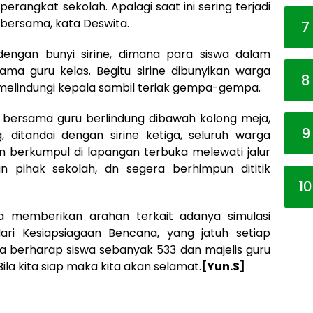
erangkat sekolah. Apalagi saat ini sering terjadi
 bersama, kata Deswita.
7
 dengan bunyi sirine, dimana para siswa dalam
ma guru kelas. Begitu sirine dibunyikan warga
8
melindungi kepala sambil teriak gempa-gempa.
a bersama guru berlindung dibawah kolong meja,
9
ditandai dengan sirine ketiga, seluruh warga
 berkumpul di lapangan terbuka melewati jalur
n pihak sekolah, dn segera berhimpun dititik
10
ya memberikan arahan terkait adanya simulasi
ari Kesiapsiagaan Bencana, yang jatuh setiap
ita berharap siswa sebanyak 533 dan majelis guru
ila kita siap maka kita akan selamat.
[Yun.S]