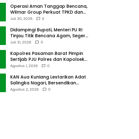
Operasi Aman Tanggap Bencana,
Wilmar Group Perkuat TPKD dan
Masyarakat
Juli 30, 2026
0
Didampingi Bupati, Menteri PU RI
Tinjau Titik Bencana Agam, Segera
Dipulihkan
Juli 31, 2026
0
Kapolres Pasaman Barat Pimpin
Sertijab PJU Polres dan Kapolsek
Sungai Beremas
Agustus 1, 2026
0
KAN Aua Kuniang Lestarikan Adat
Salingka Nagari, Bersendikan
Kitabullah
Agustus 2, 2026
0