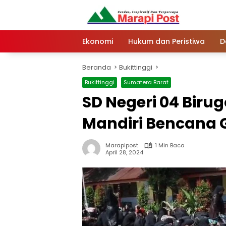
Langsung
ke
konten
Ekonomi
Hukum dan Peristiwa
D
Beranda
Bukittinggi
Bukittinggi
Sumatera Barat
SD Negeri 04 Birug
Mandiri Bencana
Marapipost
1 Min Baca
April 28, 2024