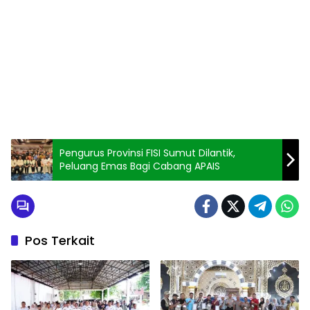
Pengurus Provinsi FISI Sumut Dilantik,
Peluang Emas Bagi Cabang APAIS
Pos Terkait