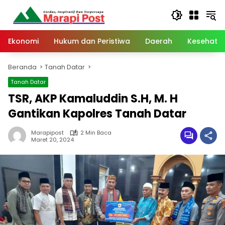
Langsung
ke
konten
Ekonomi
Hukum dan Peristiwa
Daerah
Kesehata
Beranda
Tanah Datar
Tanah Datar
TSR, AKP Kamaluddin S.H, M. H
Gantikan Kapolres Tanah Datar
Marapipost
2 Min Baca
Maret 20, 2024