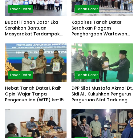
Tanah Datar
Tanah Datar
Bupati Tanah Datar Eka
Kapolres Tanah Datar
Serahkan Bantuan
Serahkan Piagam
Masyarakat Terdampak
Penghargaan Wartawan
Bencana
Mitra Polres
Tanah Datar
Tanah Datar
Hebat Tanah Datar!, Raih
DPP Silat Mustafa Akmal Dt.
Opini Wajar Tanpa
Sidi Ali, Kukuhkan Pengurus
Pengecualian (WTP) ke-15
Perguruan Silat Taduang
Bangkeh