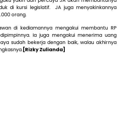
engaku yakin dan percaya JA akan membantunya
uk di kursi legislatif. JA juga menyakinkannya
000 orang.
tawan di kediamannya mengakui membantu RP
 dipimpinnya. Ia juga mengakui menerima uang
 saya sudah bekerja dengan baik, walau akhirnya
ngkasnya.
[Rizky Zulianda]