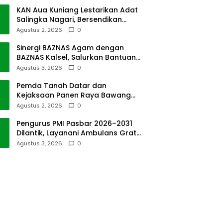
KAN Aua Kuniang Lestarikan Adat
Salingka Nagari, Bersendikan
Kitabullah
Agustus 2, 2026
0
Sinergi BAZNAS Agam dengan
BAZNAS Kalsel, Salurkan Bantuan
Bencana Alam
Agustus 3, 2026
0
Pemda Tanah Datar dan
Kejaksaan Panen Raya Bawang
Merah di Sawah Tangah
Agustus 2, 2026
0
Pengurus PMI Pasbar 2026–2031
Dilantik, Layanani Ambulans Gratis
ke Padang
Agustus 3, 2026
0