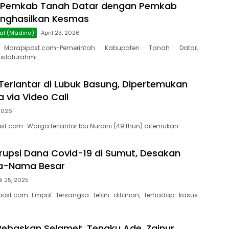
i Pemkab Tanah Datar dengan Pemkab
enghasilkan Kesmas
al (Madina)
April 23, 2026
 Marapipost.com-Pemerintah Kabupaten Tanah Datar,
silaturahmi…
 Terlantar di Lubuk Basung, Dipertemukan
 via Video Call
 2026
t.com–Warga terlantar Ibu Nuraini (49 thun) ditemukan…
upsi Dana Covid-19 di Sumut, Desakan
a-Nama Besar
li 25, 2025
post.com-Empat tersangka telah ditahan, terhadap kasus
ebaskan Selamet, Tengku Ade, Zainur