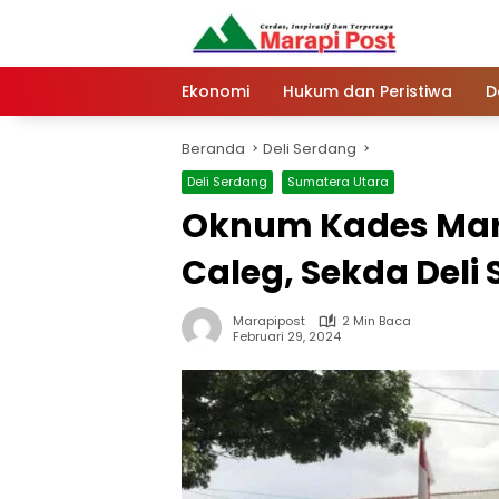
Langsung
ke
konten
Ekonomi
Hukum dan Peristiwa
D
Beranda
Deli Serdang
Deli Serdang
Sumatera Utara
Oknum Kades Mari
Caleg, Sekda Deli 
Marapipost
2 Min Baca
Februari 29, 2024