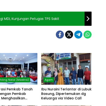
i MDI, Kunjungan Petugas TPS Sakit
iling Natal (Madina)
Agam
rasi Pemkab Tanah
Ibu Nuraini Terlantar di Lubuk
dengan Pemkab
Basung, Dipertemukan dg
, Menghasilkan
Keluarga via Video Call
s