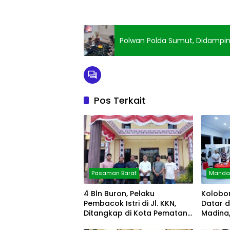
Polwan Polda Sumut, Didamping
Pos Terkait
Pasaman Barat
Mandah
4 Bln Buron, Pelaku
Kolobo
Pembacok Istri di Jl. KKN,
Datar 
Ditangkap di Kota Pematang
Madina
Siantar
Kesma