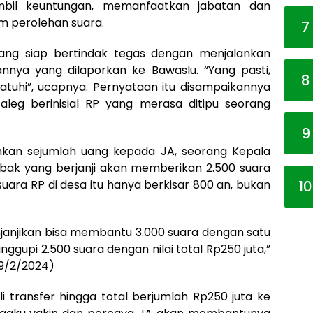
bil keuntungan, memanfaatkan jabatan dan
 perolehan suara.
7
dang siap bertindak tegas dengan menjalankan
nya yang dilaporkan ke Bawaslu. “Yang pasti,
8
tuhi”, ucapnya. Pernyataan itu disampaikannya
aleg berinisial RP yang merasa ditipu seorang
9
hkan sejumlah uang kepada JA, seorang Kepala
bak yang berjanji akan memberikan 2.500 suara
10
suara RP di desa itu hanya berkisar 800 an, bukan
anjikan bisa membantu 3.000 suara dengan satu
nggupi 2.500 suara dengan nilai total Rp250 juta,”
29/2/2024)
i transfer hingga total berjumlah Rp250 juta ke