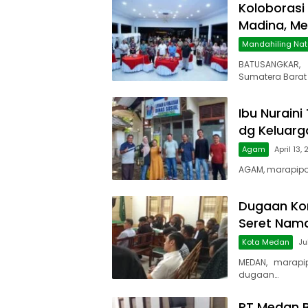
Koloboras
Madina, M
Mandahiling Nat
BATUSANGKAR,
Sumatera Barat 
Ibu Nuraini
dg Keluarga
Agam
April 13,
AGAM, marapipos
Dugaan Kor
Seret Nam
Kota Medan
Ju
MEDAN, marapi
dugaan…
PT Medan B