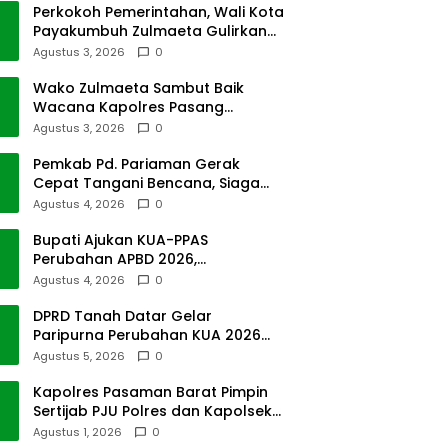
Perkokoh Pemerintahan, Wali Kota
Payakumbuh Zulmaeta Gulirkan
Jabatan
Agustus 3, 2026
0
Wako Zulmaeta Sambut Baik
Wacana Kapolres Pasang
Kamera Pantau Lalin
Agustus 3, 2026
0
Pemkab Pd. Pariaman Gerak
Cepat Tangani Bencana, Siaga
Cuaca Ekstrem
Agustus 4, 2026
0
Bupati Ajukan KUA-PPAS
Perubahan APBD 2026,
Pendapatan Pasbar Naik 15
Agustus 4, 2026
0
Persen
DPRD Tanah Datar Gelar
Paripurna Perubahan KUA 2026
dan PPAS Tahun 2027
Agustus 5, 2026
0
Kapolres Pasaman Barat Pimpin
Sertijab PJU Polres dan Kapolsek
Sungai Beremas
Agustus 1, 2026
0