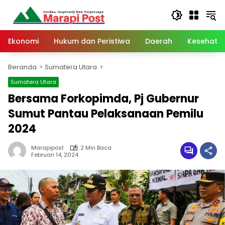
Langsung
ke
konten
Ekonomi
Hukum dan Peristiwa
Daerah
Kesehata
Beranda
Sumatera Utara
Sumatera Utara
Bersama Forkopimda, Pj Gubernur
Sumut Pantau Pelaksanaan Pemilu
2024
Marapipost
2 Min Baca
Februari 14, 2024