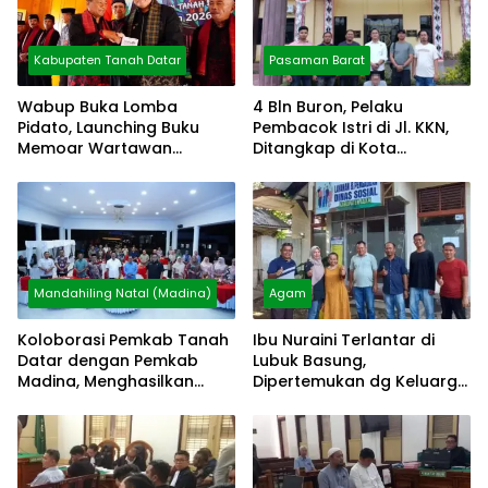
Kabupaten Tanah Datar
Pasaman Barat
Wabup Buka Lomba
4 Bln Buron, Pelaku
Pidato, Launching Buku
Pembacok Istri di Jl. KKN,
Memoar Wartawan
Ditangkap di Kota
Mustafa Akmal
Pematang Siantar
Mandahiling Natal (Madina)
Agam
Koloborasi Pemkab Tanah
Ibu Nuraini Terlantar di
Datar dengan Pemkab
Lubuk Basung,
Madina, Menghasilkan
Dipertemukan dg Keluarga
Kesmas
via Video Call