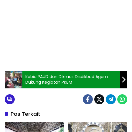
Kabid PAUD dan Dikmas Disdikbud Agam
Dukung Kegiatan PKBM
Pos Terkait