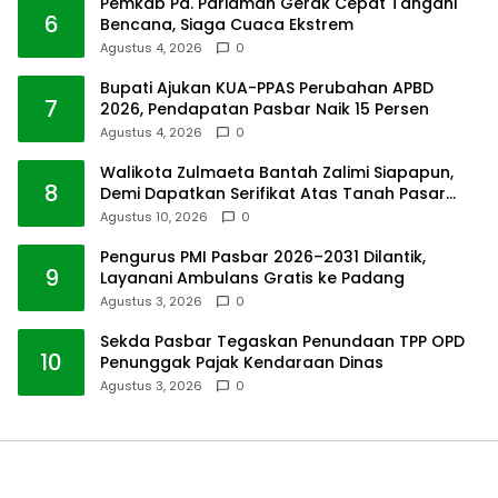
Pemkab Pd. Pariaman Gerak Cepat Tangani
6
Bencana, Siaga Cuaca Ekstrem
Agustus 4, 2026
0
Bupati Ajukan KUA-PPAS Perubahan APBD
7
2026, Pendapatan Pasbar Naik 15 Persen
Agustus 4, 2026
0
Walikota Zulmaeta Bantah Zalimi Siapapun,
8
Demi Dapatkan Serifikat Atas Tanah Pasar
Payakumbuh
Agustus 10, 2026
0
Pengurus PMI Pasbar 2026–2031 Dilantik,
9
Layanani Ambulans Gratis ke Padang
Agustus 3, 2026
0
Sekda Pasbar Tegaskan Penundaan TPP OPD
10
Penunggak Pajak Kendaraan Dinas
Agustus 3, 2026
0