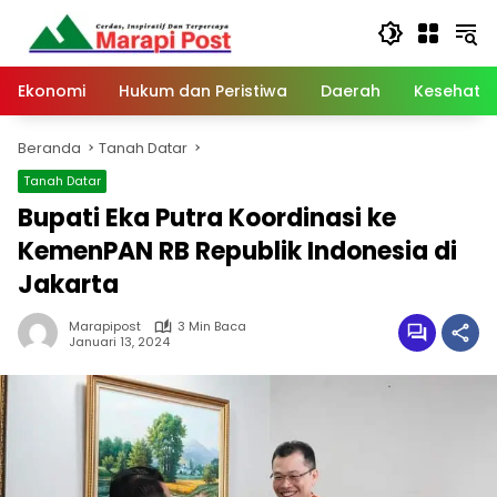
Langsung
ke
konten
Ekonomi
Hukum dan Peristiwa
Daerah
Kesehata
Beranda
Tanah Datar
Tanah Datar
Bupati Eka Putra Koordinasi ke
KemenPAN RB Republik Indonesia di
Jakarta
Marapipost
3 Min Baca
Januari 13, 2024