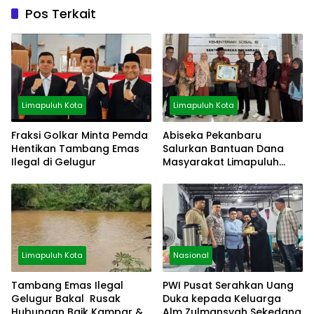
Pos Terkait
Limapuluh Kota
Limapuluh Kota
Fraksi Golkar Minta Pemda
Abiseka Pekanbaru
Hentikan Tambang Emas
Salurkan Bantuan Dana
Ilegal di Gelugur
Masyarakat Limapuluh
Kota
Limapuluh Kota
Nasional
Tambang Emas Ilegal
PWI Pusat Serahkan Uang
Gelugur Bakal Rusak
Duka kepada Keluarga
Hubungan Baik Kampar &
Alm Zulmansyah Sekedang