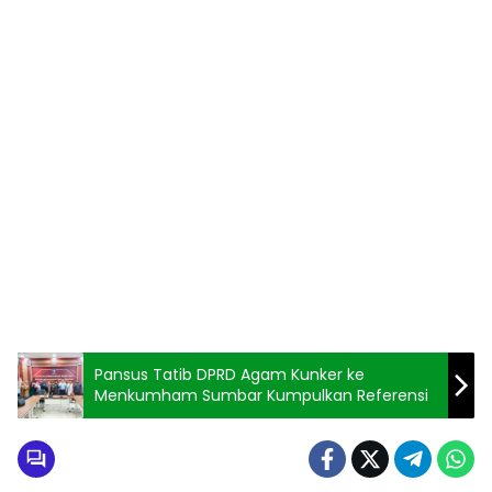
Pansus Tatib DPRD Agam Kunker ke
Menkumham Sumbar Kumpulkan Referensi