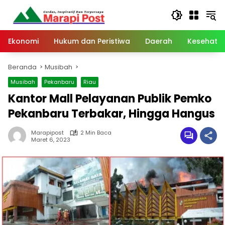
Langsung
ke
konten
Ekonomi
Hukum dan Peristiwa
Daerah
Kesehata
Beranda
Musibah
Musibah
Pekanbaru
Riau
Kantor Mall Pelayanan Publik Pemko
Pekanbaru Terbakar, Hingga Hangus
Marapipost
2 Min Baca
Maret 6, 2023