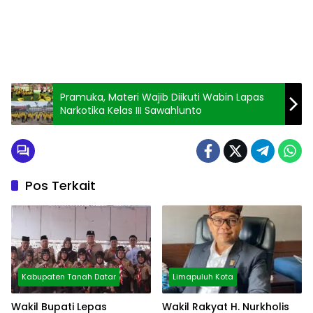
Pramuka, Materi Wajib Diikuti Wabin Lapas
Narkotika Kelas III Sawahlunto
Pos Terkait
Kabupaten Tanah Datar
Limapuluh Kota
Wakil Bupati Lepas
Wakil Rakyat H. Nurkholis