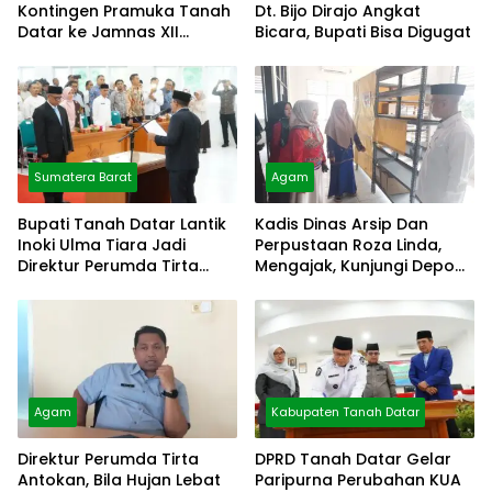
Kontingen Pramuka Tanah
Dt. Bijo Dirajo Angkat
Datar ke Jamnas XII
Bicara, Bupati Bisa Digugat
Cibubur
Sumatera Barat
Agam
Bupati Tanah Datar Lantik
Kadis Dinas Arsip Dan
Inoki Ulma Tiara Jadi
Perpustaan Roza Linda,
Direktur Perumda Tirta
Mengajak, Kunjungi Depo
Alami
Arsip
Agam
Kabupaten Tanah Datar
Direktur Perumda Tirta
DPRD Tanah Datar Gelar
Antokan, Bila Hujan Lebat
Paripurna Perubahan KUA