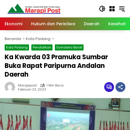
Langsung
ke
konten
Ekonomi
Hukum dan Peristiwa
Daerah
Kesehata
Beranda
Kota Padang
Kota Padang
Pendidikan
Sumatera Barat
Ka Kwarda 03 Pramuka Sumbar
Buka Rapat Paripurna Andalan
Daerah
Marapipost
1 Min Baca
Februari 23, 2023