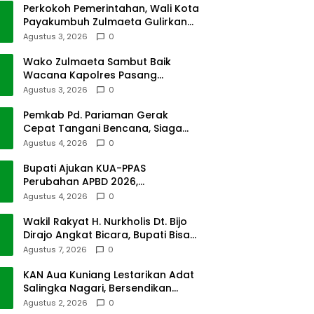
Perkokoh Pemerintahan, Wali Kota
Payakumbuh Zulmaeta Gulirkan
Jabatan
Agustus 3, 2026
0
Wako Zulmaeta Sambut Baik
Wacana Kapolres Pasang
Kamera Pantau Lalin
Agustus 3, 2026
0
Pemkab Pd. Pariaman Gerak
Cepat Tangani Bencana, Siaga
Cuaca Ekstrem
Agustus 4, 2026
0
Bupati Ajukan KUA-PPAS
Perubahan APBD 2026,
Pendapatan Pasbar Naik 15
Agustus 4, 2026
0
Persen
Wakil Rakyat H. Nurkholis Dt. Bijo
Dirajo Angkat Bicara, Bupati Bisa
Digugat
Agustus 7, 2026
0
KAN Aua Kuniang Lestarikan Adat
Salingka Nagari, Bersendikan
Kitabullah
Agustus 2, 2026
0