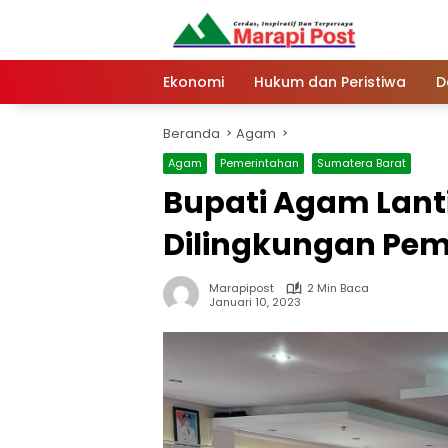
Langsung
ke
konten
Ekonomi
Hukum dan Peristiwa
D
Beranda
Agam
Agam
Pemerintahan
Sumatera Barat
Bupati Agam Lanti
Dilingkungan Pe
Marapipost
2 Min Baca
Januari 10, 2023