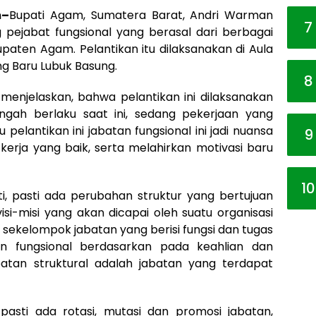
m
–
Bupati Agam, Sumatera Barat, Andri Warman
7
g pejabat fungsional yang berasal dari berbagai
paten Agam. Pelantikan itu dilaksanakan di Aula
g Baru Lubuk Basung.
8
njelaskan, bahwa pelantikan ini dilaksanakan
ngah berlaku saat ini, sedang pekerjaan yang
u pelantikan ini jabatan fungsional ini jadi nuansa
9
 kerja yang baik, serta melahirkan motivasi baru
10
ti, pasti ada perubahan struktur yang bertujuan
i-misi yang akan dicapai oleh suatu organisasi
 sekelompok jabatan yang berisi fungsi dan tugas
n fungsional berdasarkan pada keahlian dan
batan struktural adalah jabatan yang terdapat
pasti ada rotasi, mutasi dan promosi jabatan,