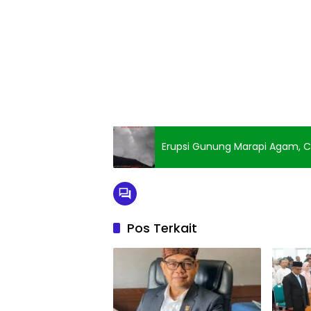
Erupsi Gunung Marapi Agam, C
Pos Terkait