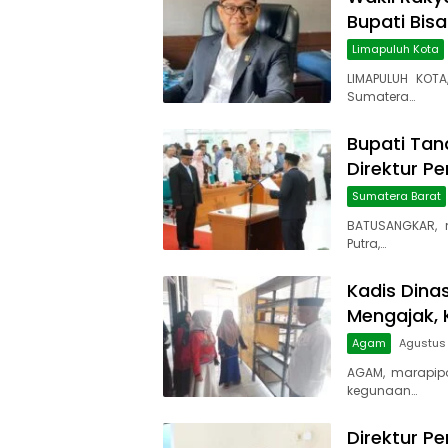
Bupati Bis
Limapuluh Kota
LIMAPULUH KOTA
Sumatera…
Bupati Tana
Direktur P
Sumatera Barat
BATUSANGKAR, 
Putra,…
Kadis Dina
Mengajak, 
Agam
Agustus 
AGAM, marapip
kegunaan…
Direktur Pe