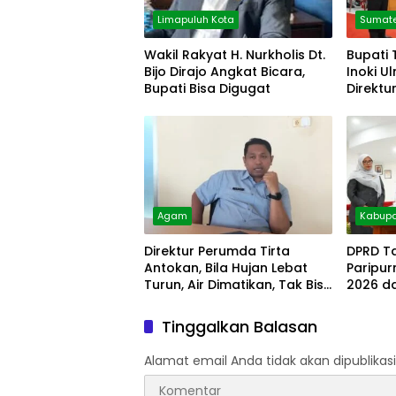
Limapuluh Kota
Sumate
Wakil Rakyat H. Nurkholis Dt.
Bupati 
Bijo Dirajo Angkat Bicara,
Inoki U
Bupati Bisa Digugat
Direktu
Agam
Kabupa
Direktur Perumda Tirta
DPRD T
Antokan, Bila Hujan Lebat
Paripu
Turun, Air Dimatikan, Tak Bisa
2026 d
Diolah
Tinggalkan Balasan
Alamat email Anda tidak akan dipublikasi