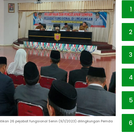
1
2
3
4
5
6
kan 26 pejabat fungsional Senin (9/1/2023) dilingkungan Pemda