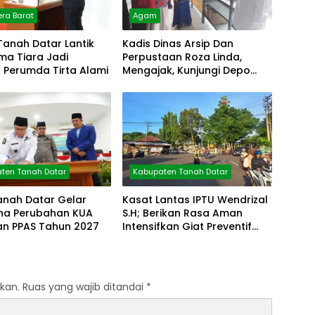
ra Barat
Agam
Tanah Datar Lantik
Kadis Dinas Arsip Dan
lma Tiara Jadi
Perpustaan Roza Linda,
r Perumda Tirta Alami
Mengajak, Kunjungi Depo
Arsip
ten Tanah Datar
Kabupaten Tanah Datar
anah Datar Gelar
Kasat Lantas IPTU Wendrizal
rna Perubahan KUA
S.H; Berikan Rasa Aman
an PPAS Tahun 2027
Intensifkan Giat Preventif
Pagi
kan.
Ruas yang wajib ditandai
*