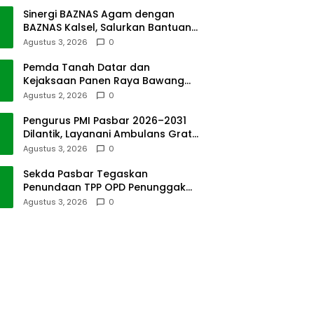
Sinergi BAZNAS Agam dengan
BAZNAS Kalsel, Salurkan Bantuan
Bencana Alam
Agustus 3, 2026
0
Pemda Tanah Datar dan
Kejaksaan Panen Raya Bawang
Merah di Sawah Tangah
Agustus 2, 2026
0
Pengurus PMI Pasbar 2026–2031
Dilantik, Layanani Ambulans Gratis
ke Padang
Agustus 3, 2026
0
Sekda Pasbar Tegaskan
Penundaan TPP OPD Penunggak
Pajak Kendaraan Dinas
Agustus 3, 2026
0