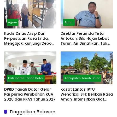
Agam
Agam
Kadis Dinas Arsip Dan
Direktur Perumda Tirta
Perpustaan Roza Linda,
Antokan, Bila Hujan Lebat
Mengajak, Kunjungi Depo
Turun, Air Dimatikan, Tak
Arsip
Bisa Diolah
Kabupaten Tanah Datar
Kabupaten Tanah Datar
DPRD Tanah Datar Gelar
Kasat Lantas IPTU
Paripurna Perubahan KUA
Wendrizal S.H; Berikan Rasa
2026 dan PPAS Tahun 2027
Aman Intensifkan Giat
Preventif Pagi
Tinggalkan Balasan