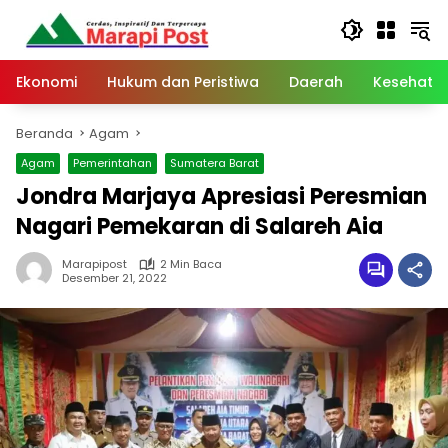
Langsung
ke
konten
Ekonomi
Hukum dan Peristiwa
Daerah
Kesehata
Beranda
Agam
Agam
Pemerintahan
Sumatera Barat
Jondra Marjaya Apresiasi Peresmian
Nagari Pemekaran di Salareh Aia
Marapipost
2 Min Baca
Desember 21, 2022