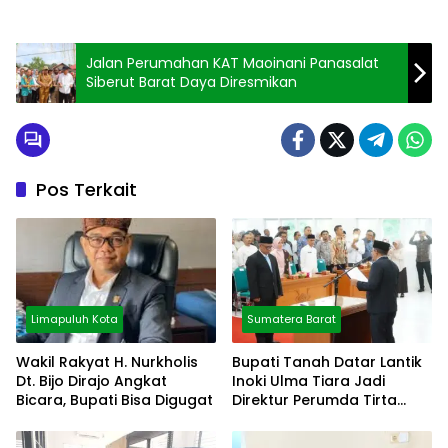
Jalan Perumahan KAT Maoinani Panasalat
Siberut Barat Daya Diresmikan
Pos Terkait
Limapuluh Kota
Sumatera Barat
Wakil Rakyat H. Nurkholis
Bupati Tanah Datar Lantik
Dt. Bijo Dirajo Angkat
Inoki Ulma Tiara Jadi
Bicara, Bupati Bisa Digugat
Direktur Perumda Tirta
Alami