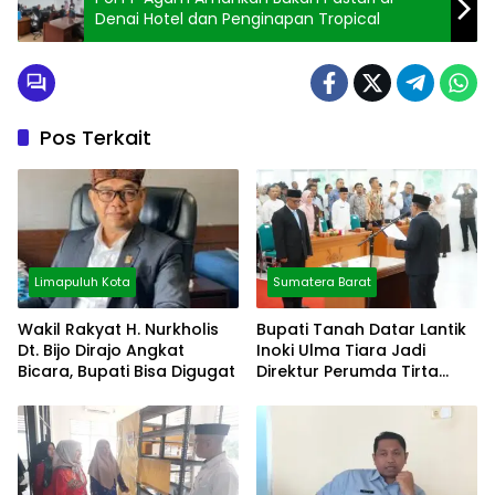
Denai Hotel dan Penginapan Tropical
Pos Terkait
Limapuluh Kota
Sumatera Barat
Wakil Rakyat H. Nurkholis
Bupati Tanah Datar Lantik
Dt. Bijo Dirajo Angkat
Inoki Ulma Tiara Jadi
Bicara, Bupati Bisa Digugat
Direktur Perumda Tirta
Alami