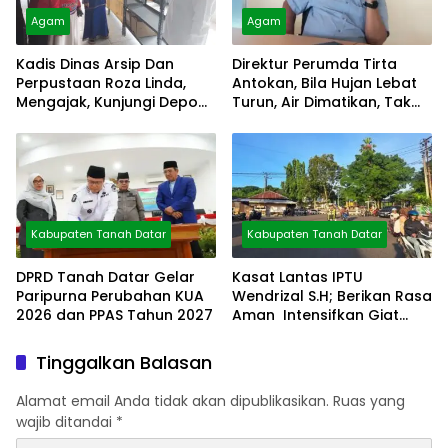
Agam
Agam
Kadis Dinas Arsip Dan
Direktur Perumda Tirta
Perpustaan Roza Linda,
Antokan, Bila Hujan Lebat
Mengajak, Kunjungi Depo
Turun, Air Dimatikan, Tak
Arsip
Bisa Diolah
Kabupaten Tanah Datar
Kabupaten Tanah Datar
DPRD Tanah Datar Gelar
Kasat Lantas IPTU
Paripurna Perubahan KUA
Wendrizal S.H; Berikan Rasa
2026 dan PPAS Tahun 2027
Aman Intensifkan Giat
Preventif Pagi
Tinggalkan Balasan
Alamat email Anda tidak akan dipublikasikan.
Ruas yang
wajib ditandai
*