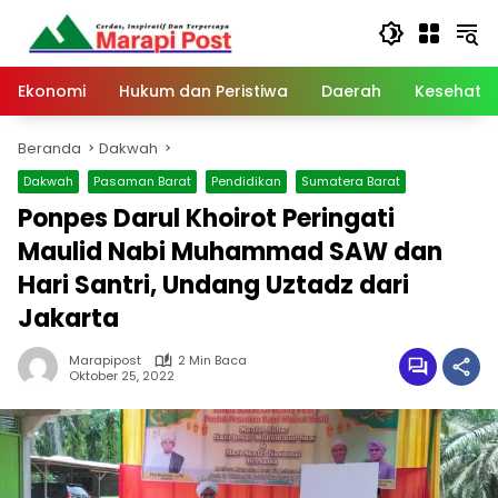
Langsung
ke
konten
Ekonomi
Hukum dan Peristiwa
Daerah
Kesehata
Beranda
Dakwah
Dakwah
Pasaman Barat
Pendidikan
Sumatera Barat
Ponpes Darul Khoirot Peringati
Maulid Nabi Muhammad SAW dan
Hari Santri, Undang Uztadz dari
Jakarta
Marapipost
2 Min Baca
Oktober 25, 2022