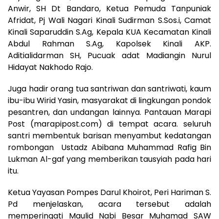
Anwir, SH Dt Bandaro, Ketua Pemuda Tanpuniak
Afridat, Pj Wali Nagari Kinali Sudirman S.Sos.i, Camat
Kinali Saparuddin S.Ag, Kepala KUA Kecamatan Kinali
Abdul Rahman S.Ag, Kapolsek Kinali AKP.
Aditialidarman SH, Pucuak adat Madiangin Nurul
Hidayat Nakhodo Rajo.
Juga hadir orang tua santriwan dan santriwati, kaum
ibu-ibu Wirid Yasin, masyarakat di lingkungan pondok
pesantren, dan undangan lainnya. Pantauan Marapi
Post (marapipost.com) di tempat acara. seluruh
santri membentuk barisan menyambut kedatangan
rombongan Ustadz Abibana Muhammad Rafig Bin
Lukman Al-gaf yang memberikan tausyiah pada hari
itu.
Ketua Yayasan Pompes Darul Khoirot, Peri Hariman S.
Pd menjelaskan, acara tersebut adalah
memperingati Maulid Nabi Besar Muhamad SAW