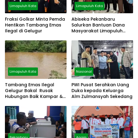
Limapuluh Kota
Limapuluh Kota
Fraksi Golkar Minta Pemda
Abiseka Pekanbaru
Hentikan Tambang Emas
Salurkan Bantuan Dana
Ilegal di Gelugur
Masyarakat Limapuluh
Kota
Limapuluh Kota
Nasional
Tambang Emas Ilegal
PWI Pusat Serahkan Uang
Gelugur Bakal Rusak
Duka kepada Keluarga
Hubungan Baik Kampar &
Alm Zulmansyah Sekedang
Limapuluh Kota
Pekanbaru
Agam