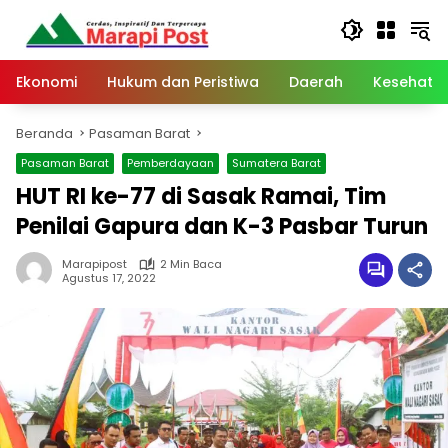
Langsung
ke
konten
Ekonomi
Hukum dan Peristiwa
Daerah
Kesehata
Beranda
Pasaman Barat
Pasaman Barat
Pemberdayaan
Sumatera Barat
HUT RI ke-77 di Sasak Ramai, Tim
Penilai Gapura dan K-3 Pasbar Turun
Marapipost
2 Min Baca
Agustus 17, 2022