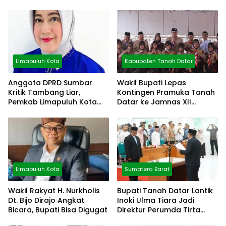
Limapuluh Kota
Kabupaten Tanah Datar
Anggota DPRD Sumbar
Wakil Bupati Lepas
Kritik Tambang Liar,
Kontingen Pramuka Tanah
Pemkab Limapuluh Kota
Datar ke Jamnas XII
Pilih Diam
Cibubur
Limapuluh Kota
Sumatera Barat
Wakil Rakyat H. Nurkholis
Bupati Tanah Datar Lantik
Dt. Bijo Dirajo Angkat
Inoki Ulma Tiara Jadi
Bicara, Bupati Bisa Digugat
Direktur Perumda Tirta
Alami