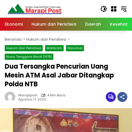
Langsung
ke
konten
Ekonomi
Hukum dan Peristiwa
Daerah
Kesehata
Beranda
Hukum dan Peristiwa
Hukum dan Peristiwa
Mataram
Nasional
Nusa Tenggara Barat (NTB)
Dua Tersangka Pencurian Uang
Mesin ATM Asal Jabar Ditangkap
Polda NTB
Marapipost
4 Min Baca
Agustus 17, 2022