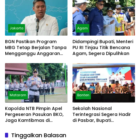
Jakarta
Agam
BGN Pastikan Program
Didampingi Bupati, Menteri
MBG Tetap Berjalan Tanpa
PU RI Tinjau Titik Bencana
Mengganggu Anggaran
Agam, Segera Dipulihkan
Pendidikan
Mataram
Banten
Kapolda NTB Pimpin Apel
Sekolah Nasional
Pergeseran Pasukan BKO,
Terintegrasi Segera Hadir
Jaga Kamtibmas di
di Pasbar, Bupati
Dompu, Bima
Tandatangani NPHD
Tinggalkan Balasan