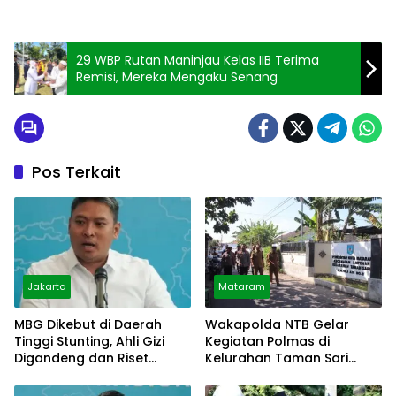
29 WBP Rutan Maninjau Kelas IIB Terima
Remisi, Mereka Mengaku Senang
Pos Terkait
Jakarta
Mataram
MBG Dikebut di Daerah
Wakapolda NTB Gelar
Tinggi Stunting, Ahli Gizi
Kegiatan Polmas di
Digandeng dan Riset
Kelurahan Taman Sari
Disiapkan
Ampenan