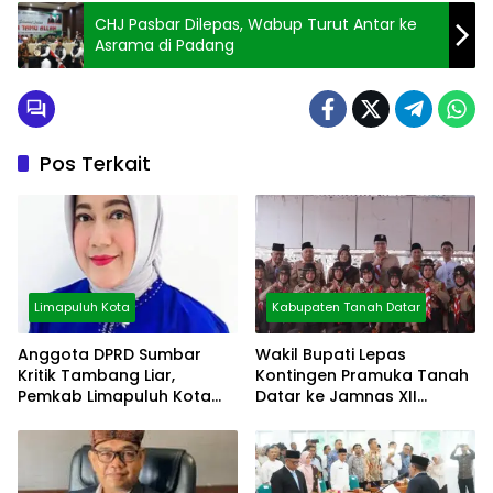
CHJ Pasbar Dilepas, Wabup Turut Antar ke
Asrama di Padang
Pos Terkait
Limapuluh Kota
Kabupaten Tanah Datar
Anggota DPRD Sumbar
Wakil Bupati Lepas
Kritik Tambang Liar,
Kontingen Pramuka Tanah
Pemkab Limapuluh Kota
Datar ke Jamnas XII
Pilih Diam
Cibubur