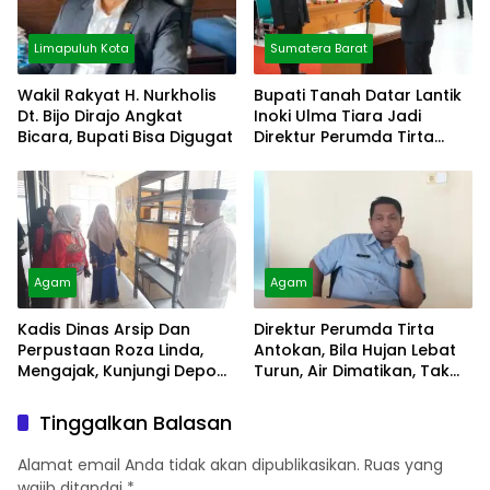
Limapuluh Kota
Sumatera Barat
Wakil Rakyat H. Nurkholis
Bupati Tanah Datar Lantik
Dt. Bijo Dirajo Angkat
Inoki Ulma Tiara Jadi
Bicara, Bupati Bisa Digugat
Direktur Perumda Tirta
Alami
Agam
Agam
Kadis Dinas Arsip Dan
Direktur Perumda Tirta
Perpustaan Roza Linda,
Antokan, Bila Hujan Lebat
Mengajak, Kunjungi Depo
Turun, Air Dimatikan, Tak
Arsip
Bisa Diolah
Tinggalkan Balasan
Alamat email Anda tidak akan dipublikasikan.
Ruas yang
wajib ditandai
*