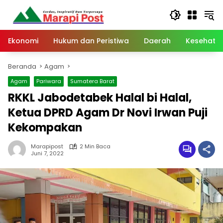
Langsung
ke
konten
Ekonomi
Hukum dan Peristiwa
Daerah
Kesehata
Beranda
Agam
Agam
Pariwara
Sumatera Barat
RKKL Jabodetabek Halal bi Halal,
Ketua DPRD Agam Dr Novi Irwan Puji
Kekompakan
Marapipost
2 Min Baca
Juni 7, 2022