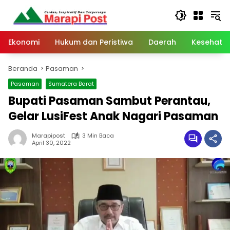
Langsung
ke
konten
Ekonomi
Hukum dan Peristiwa
Daerah
Kesehata
Beranda
Pasaman
Pasaman
Sumatera Barat
Bupati Pasaman Sambut Perantau,
Gelar LusiFest Anak Nagari Pasaman
Marapipost
3 Min Baca
April 30, 2022