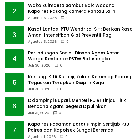
Wako Zulmaeta Sambut Baik Wacana
2
Kapolres Pasang Kamera Pantau Lalin
Agustus 3, 2026
0
Kasat Lantas IPTU Wendrizal S.H; Berikan Rasa
3
Aman Intensifkan Giat Preventif Pagi
Agustus 5, 2026
0
Perlindungan Sosial, Dinsos Agam Antar
4
Warga Rentan ke PSTW Batusangkar
Juli 30, 2026
0
Kunjungi KUA Kuranji, Kakan Kemenag Padang
5
Tegaskan Terapkan Disiplin Kerja
Juli 30, 2026
0
Didampingi Bupati, Menteri PU RI Tinjau Titik
6
Bencana Agam, Segera Dipulihkan
Juli 31, 2026
0
Kapolres Pasaman Barat Pimpin Sertijab PJU
7
Polres dan Kapolsek Sungai Beremas
Agustus 1, 2026
0