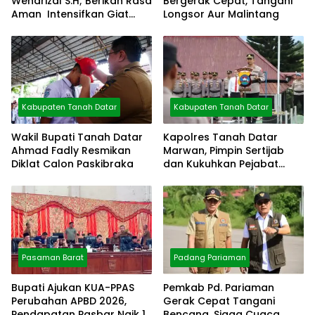
Wendrizal S.H; Berikan Rasa
Bergerak Cepat, Tangani
Aman Intensifkan Giat
Longsor Aur Malintang
Preventif Pagi
Kabupaten Tanah Datar
Kabupaten Tanah Datar
Wakil Bupati Tanah Datar
Kapolres Tanah Datar
Ahmad Fadly Resmikan
Marwan, Pimpin Sertijab
Diklat Calon Paskibraka
dan Kukuhkan Pejabat
Polres
Pasaman Barat
Padang Pariaman
Bupati Ajukan KUA-PPAS
Pemkab Pd. Pariaman
Perubahan APBD 2026,
Gerak Cepat Tangani
Pendapatan Pasbar Naik 15
Bencana, Siaga Cuaca