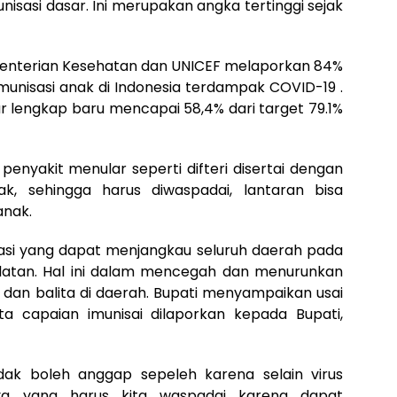
isasi dasar. Ini merupakan angka tertinggi sejak
menterian Kesehatan dan UNICEF melaporkan 84%
imunisasi anak di Indonesia terdampak COVID-19 .
r lengkap baru mencapai 58,4% dari target 79.1%
penyakit menular seperti difteri disertai dengan
k, sehingga harus diwaspadai, lantaran bisa
anak.
isasi yang dapat menjangkau seluruh daerah pada
latan. Hal ini dalam mencegah dan menurunkan
dan balita di daerah. Bupati menyampaikan usai
ta capaian imunisai dilaporkan kepada Bupati,
idak boleh anggap sepeleh karena selain virus
nya yang harus kita waspadai karena dapat