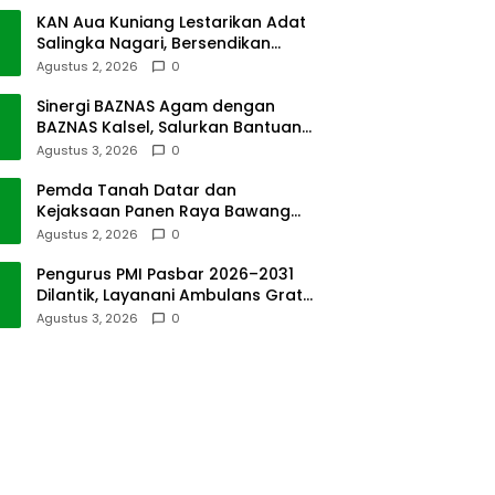
KAN Aua Kuniang Lestarikan Adat
Salingka Nagari, Bersendikan
Kitabullah
Agustus 2, 2026
0
Sinergi BAZNAS Agam dengan
BAZNAS Kalsel, Salurkan Bantuan
Bencana Alam
Agustus 3, 2026
0
Pemda Tanah Datar dan
Kejaksaan Panen Raya Bawang
Merah di Sawah Tangah
Agustus 2, 2026
0
Pengurus PMI Pasbar 2026–2031
Dilantik, Layanani Ambulans Gratis
ke Padang
Agustus 3, 2026
0