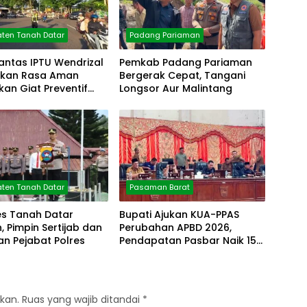
ten Tanah Datar
Padang Pariaman
antas IPTU Wendrizal
Pemkab Padang Pariaman
erikan Rasa Aman
Bergerak Cepat, Tangani
fkan Giat Preventif
Longsor Aur Malintang
ten Tanah Datar
Pasaman Barat
es Tanah Datar
Bupati Ajukan KUA-PPAS
 Pimpin Sertijab dan
Perubahan APBD 2026,
n Pejabat Polres
Pendapatan Pasbar Naik 15
Persen
kan.
Ruas yang wajib ditandai
*