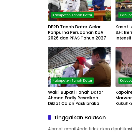
Kabupaten Tanah Datar
Kabupa
DPRD Tanah Datar Gelar
Kasat L
Paripurna Perubahan KUA
S.H; B
2026 dan PPAS Tahun 2027
Intensi
Pagi
Kabupaten Tanah Datar
Kabupa
Wakil Bupati Tanah Datar
Kapolr
Ahmad Fadly Resmikan
Marwan,
Diklat Calon Paskibraka
Kukuhka
Tinggalkan Balasan
Alamat email Anda tidak akan dipublikasi