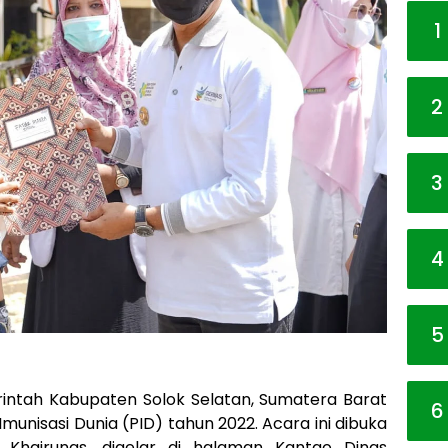
1
2
3
4
5
intah Kabupaten Solok Selatan, Sumatera Barat
6
unisasi Dunia (PID) tahun 2022. Acara ini dibuka
 Khairunas, digelar di halaman Kantao Dinas