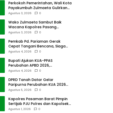
Perkokoh Pemerintahan, Wali Kota
Payakumbuh Zulmaeta Gulirkan
Jabatan
Agustus 3, 2026
0
Wako Zulmaeta Sambut Baik
Wacana Kapolres Pasang
Kamera Pantau Lalin
Agustus 3, 2026
0
Pemkab Pd. Pariaman Gerak
Cepat Tangani Bencana, Siaga
Cuaca Ekstrem
Agustus 4, 2026
0
Bupati Ajukan KUA-PPAS
Perubahan APBD 2026,
Pendapatan Pasbar Naik 15
Agustus 4, 2026
0
Persen
DPRD Tanah Datar Gelar
Paripurna Perubahan KUA 2026
dan PPAS Tahun 2027
Agustus 5, 2026
0
Kapolres Pasaman Barat Pimpin
Sertijab PJU Polres dan Kapolsek
Sungai Beremas
Agustus 1, 2026
0