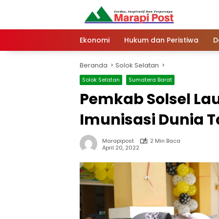
Langsung
ke
konten
Ekonomi
Hukum dan Peristiwa
D
Beranda
Solok Selatan
Solok Selatan
Sumatera Barat
Pemkab Solsel La
Imunisasi Dunia 
Marapipost
2 Min Baca
April 20, 2022