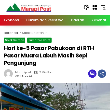
Langsung
ke
konten
Ekonomi
Hukum dan Peristiwa
Daerah
Kesehata
Beranda
Solok Selatan
Solok Selatan
Sumatera Barat
Hari ke-5 Pasar Pabukoan di RTH
Pasar Muara Labuh Masih Sepi
Pengunjung
Marapipost
2 Min Baca
April 8, 2022