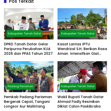
Pos Terkait
Kabupaten Tanah Datar
Kabupaten Tanah Datar
DPRD Tanah Datar Gelar
Kasat Lantas IPTU
Paripurna Perubahan KUA
Wendrizal S.H; Berikan Rasa
2026 dan PPAS Tahun 2027
Aman Intensifkan Giat
Preventif Pagi
Padang Pariaman
Kabupaten Tanah Datar
Pemkab Padang Pariaman
Wakil Bupati Tanah Datar
Bergerak Cepat, Tangani
Ahmad Fadly Resmikan
Longsor Aur Malintang
Diklat Calon Paskibraka