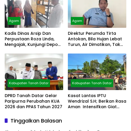
Agam
Agam
Kadis Dinas Arsip Dan
Direktur Perumda Tirta
Perpustaan Roza Linda,
Antokan, Bila Hujan Lebat
Mengajak, Kunjungi Depo
Turun, Air Dimatikan, Tak
Arsip
Bisa Diolah
Kabupaten Tanah Datar
Kabupaten Tanah Datar
DPRD Tanah Datar Gelar
Kasat Lantas IPTU
Paripurna Perubahan KUA
Wendrizal S.H; Berikan Rasa
2026 dan PPAS Tahun 2027
Aman Intensifkan Giat
Preventif Pagi
Tinggalkan Balasan