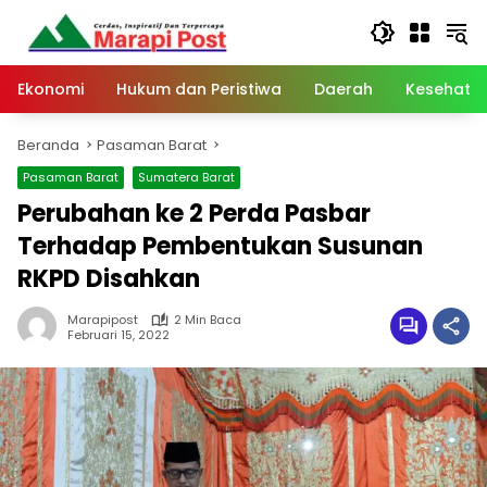
Langsung
ke
konten
Ekonomi
Hukum dan Peristiwa
Daerah
Kesehata
Beranda
Pasaman Barat
Pasaman Barat
Sumatera Barat
Perubahan ke 2 Perda Pasbar
Terhadap Pembentukan Susunan
RKPD Disahkan
Marapipost
2 Min Baca
Februari 15, 2022