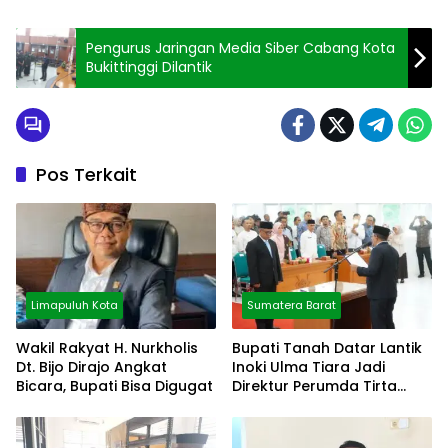
Pengurus Jaringan Media Siber Cabang Kota
Bukittinggi Dilantik
Pos Terkait
Limapuluh Kota
Sumatera Barat
Wakil Rakyat H. Nurkholis
Bupati Tanah Datar Lantik
Dt. Bijo Dirajo Angkat
Inoki Ulma Tiara Jadi
Bicara, Bupati Bisa Digugat
Direktur Perumda Tirta
Alami