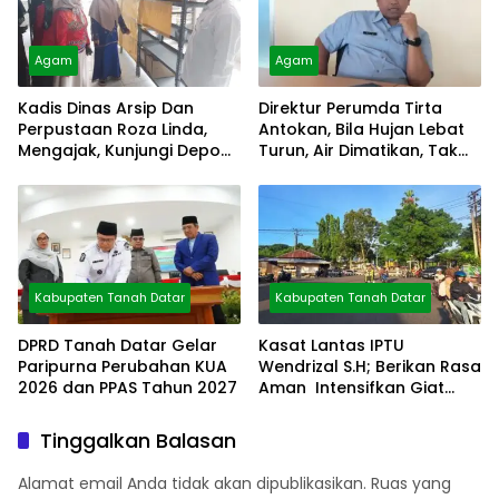
Agam
Agam
Kadis Dinas Arsip Dan
Direktur Perumda Tirta
Perpustaan Roza Linda,
Antokan, Bila Hujan Lebat
Mengajak, Kunjungi Depo
Turun, Air Dimatikan, Tak
Arsip
Bisa Diolah
Kabupaten Tanah Datar
Kabupaten Tanah Datar
DPRD Tanah Datar Gelar
Kasat Lantas IPTU
Paripurna Perubahan KUA
Wendrizal S.H; Berikan Rasa
2026 dan PPAS Tahun 2027
Aman Intensifkan Giat
Preventif Pagi
Tinggalkan Balasan
Alamat email Anda tidak akan dipublikasikan.
Ruas yang