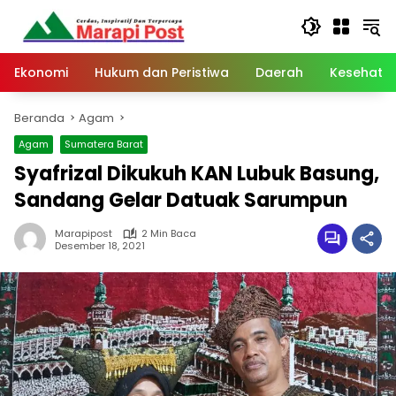
Langsung
ke
konten
Ekonomi
Hukum dan Peristiwa
Daerah
Kesehata
Beranda
Agam
Agam
Sumatera Barat
Syafrizal Dikukuh KAN Lubuk Basung,
Sandang Gelar Datuak Sarumpun
Marapipost
2 Min Baca
Desember 18, 2021