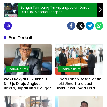
Sungai Tampang Terkepung, Jalan Darat
Ditutupi Material Longsor
Pos Terkait
Limapuluh Kota
Sumatera Barat
Wakil Rakyat H. Nurkholis
Bupati Tanah Datar Lantik
Dt. Bijo Dirajo Angkat
Inoki Ulma Tiara Jadi
Bicara, Bupati Bisa Digugat
Direktur Perumda Tirta
Alami