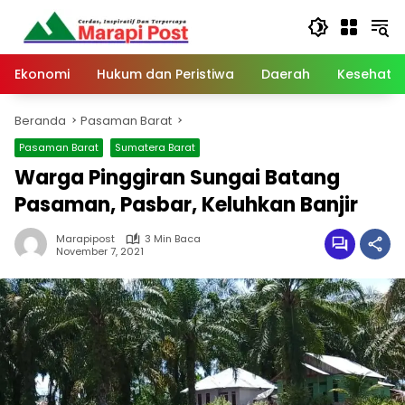
Langsung
ke
konten
Ekonomi
Hukum dan Peristiwa
Daerah
Kesehata
Beranda
Pasaman Barat
Pasaman Barat
Sumatera Barat
Warga Pinggiran Sungai Batang
Pasaman, Pasbar, Keluhkan Banjir
Marapipost
3 Min Baca
November 7, 2021