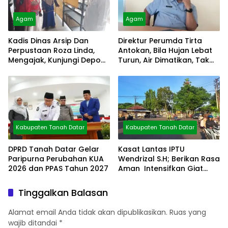
Agam
Agam
Kadis Dinas Arsip Dan
Direktur Perumda Tirta
Perpustaan Roza Linda,
Antokan, Bila Hujan Lebat
Mengajak, Kunjungi Depo
Turun, Air Dimatikan, Tak
Arsip
Bisa Diolah
Kabupaten Tanah Datar
Kabupaten Tanah Datar
DPRD Tanah Datar Gelar
Kasat Lantas IPTU
Paripurna Perubahan KUA
Wendrizal S.H; Berikan Rasa
2026 dan PPAS Tahun 2027
Aman Intensifkan Giat
Preventif Pagi
Tinggalkan Balasan
Alamat email Anda tidak akan dipublikasikan.
Ruas yang
wajib ditandai
*