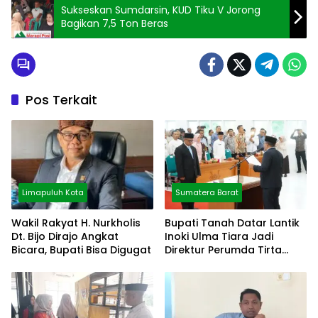
Sukseskan Sumdarsin, KUD Tiku V Jorong
Bagikan 7,5 Ton Beras
Pos Terkait
Limapuluh Kota
Sumatera Barat
Wakil Rakyat H. Nurkholis
Bupati Tanah Datar Lantik
Dt. Bijo Dirajo Angkat
Inoki Ulma Tiara Jadi
Bicara, Bupati Bisa Digugat
Direktur Perumda Tirta
Alami