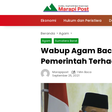
Langsung
ke
konten
Ekonomi
Hukum dan Peristiwa
D
Beranda
Agam
Agam
Sumatera Barat
Wabup Agam Bac
Pemerintah Terha
Marapipost
1 Min Baca
September 25, 2021