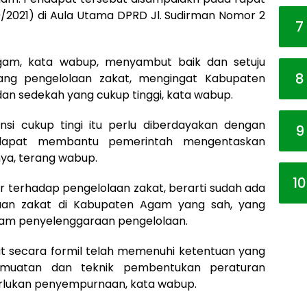
2021) di Aula Utama DPRD Jl. Sudirman Nomor 2
7
am, kata wabup, menyambut baik dan setuju
8
tang pengelolaan zakat, mengingat Kabupaten
 dan sedekah yang cukup tinggi, kata wabup.
tensi cukup tingi itu perlu diberdayakan dengan
9
g dapat membantu pemerintah mengentaskan
ya, terang wabup.
10
r terhadap pengelolaan zakat, berarti sudah ada
aan zakat di Kabupaten Agam yang sah, yang
lam penyelenggaraan pengelolaan.
t secara formil telah memenuhi ketentuan yang
 muatan dan teknik pembentukan peraturan
lukan penyempurnaan, kata wabup.