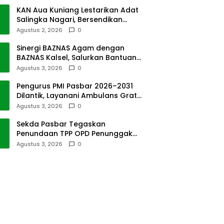
KAN Aua Kuniang Lestarikan Adat
Salingka Nagari, Bersendikan
Kitabullah
Agustus 2, 2026
0
Sinergi BAZNAS Agam dengan
BAZNAS Kalsel, Salurkan Bantuan
Bencana Alam
Agustus 3, 2026
0
Pengurus PMI Pasbar 2026–2031
Dilantik, Layanani Ambulans Gratis
ke Padang
Agustus 3, 2026
0
Sekda Pasbar Tegaskan
Penundaan TPP OPD Penunggak
Pajak Kendaraan Dinas
Agustus 3, 2026
0