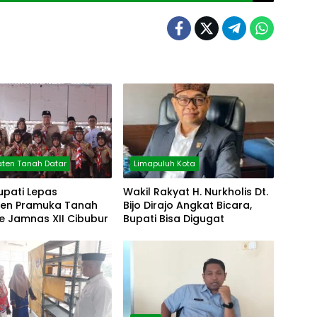
ten Tanah Datar
Limapuluh Kota
upati Lepas
Wakil Rakyat H. Nurkholis Dt.
gen Pramuka Tanah
Bijo Dirajo Angkat Bicara,
e Jamnas XII Cibubur
Bupati Bisa Digugat