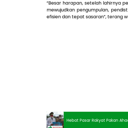
“Besar harapan, setelah lahirnya p
mewujudkan pengumpulan, pendistr
efisien dan tepat sasaran”, terang 
Hebat Pasar Rakyat Pakan Ahad