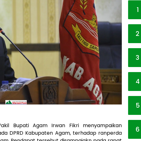
1
2
3
4
5
akil Bupati Agam Irwan Fikri menyampaikan
6
ada DPRD Kabupaten Agam, terhadap ranperda
gam. Pendapat tersebut disampaiakn pada rapat