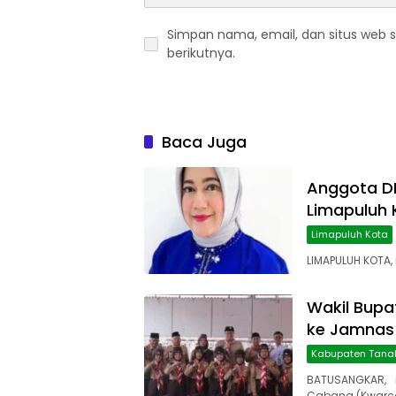
Simpan nama, email, dan situs web 
berikutnya.
Baca Juga
Anggota DP
Limapuluh 
Limapuluh Kota
LIMAPULUH KOTA,
Wakil Bupa
ke Jamnas 
Kabupaten Tana
BATUSANGKAR, 
Cabang (Kwarc