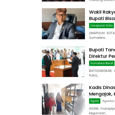
Wakil Rakya
Bupati Bis
Limapuluh Kota
LIMAPULUH KOTA
Sumatera…
Bupati Tana
Direktur P
Sumatera Barat
BATUSANGKAR, 
Putra,…
Kadis Dina
Mengajak, 
Agam
Agustus 
AGAM, marapip
kegunaan…