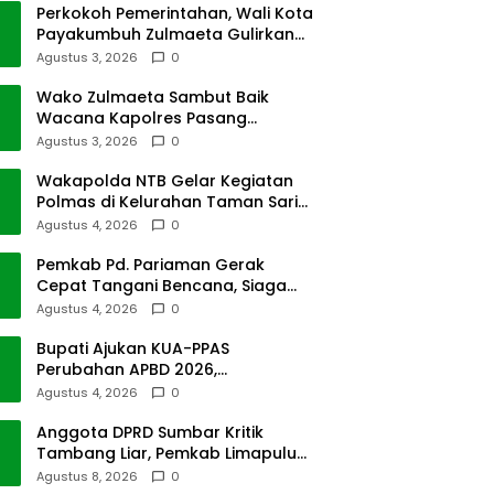
Perkokoh Pemerintahan, Wali Kota
Payakumbuh Zulmaeta Gulirkan
Jabatan
Agustus 3, 2026
0
Wako Zulmaeta Sambut Baik
Wacana Kapolres Pasang
Kamera Pantau Lalin
Agustus 3, 2026
0
Wakapolda NTB Gelar Kegiatan
Polmas di Kelurahan Taman Sari
Ampenan
Agustus 4, 2026
0
Pemkab Pd. Pariaman Gerak
Cepat Tangani Bencana, Siaga
Cuaca Ekstrem
Agustus 4, 2026
0
Bupati Ajukan KUA-PPAS
Perubahan APBD 2026,
Pendapatan Pasbar Naik 15
Agustus 4, 2026
0
Persen
Anggota DPRD Sumbar Kritik
Tambang Liar, Pemkab Limapuluh
Kota Pilih Diam
Agustus 8, 2026
0