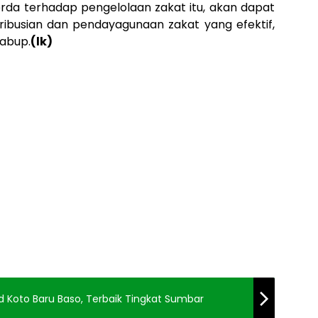
erda terhadap pengelolaan zakat itu, akan dapat
ibusian dan pendayagunaan zakat yang efektif,
wabup.
(lk)
 Koto Baru Baso, Terbaik Tingkat Sumbar