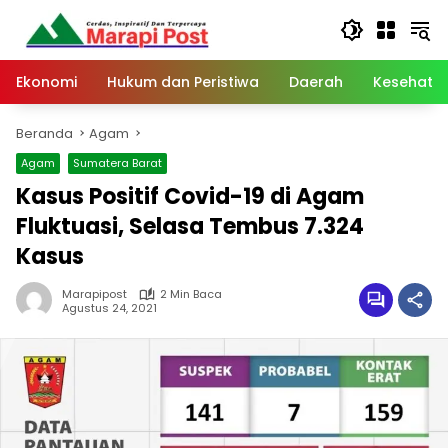
Langsung
ke
konten
Ekonomi
Hukum dan Peristiwa
Daerah
Kesehata
Beranda
Agam
Agam
Sumatera Barat
Kasus Positif Covid-19 di Agam
Fluktuasi, Selasa Tembus 7.324
Kasus
Marapipost
2 Min Baca
Agustus 24, 2021