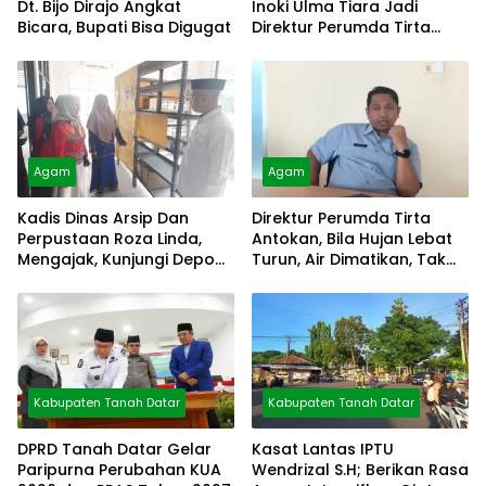
Dt. Bijo Dirajo Angkat
Inoki Ulma Tiara Jadi
Bicara, Bupati Bisa Digugat
Direktur Perumda Tirta
Alami
Agam
Agam
Kadis Dinas Arsip Dan
Direktur Perumda Tirta
Perpustaan Roza Linda,
Antokan, Bila Hujan Lebat
Mengajak, Kunjungi Depo
Turun, Air Dimatikan, Tak
Arsip
Bisa Diolah
Kabupaten Tanah Datar
Kabupaten Tanah Datar
DPRD Tanah Datar Gelar
Kasat Lantas IPTU
Paripurna Perubahan KUA
Wendrizal S.H; Berikan Rasa