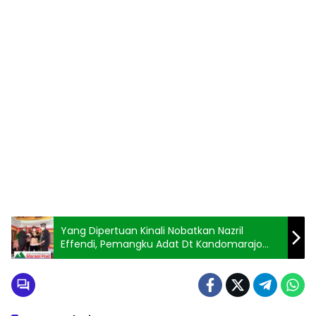
Yang Dipertuan Kinali Nobatkan Nazril
Effendi, Pemangku Adat Dt Kandomarajo
Suku Jambak Koto Padang.