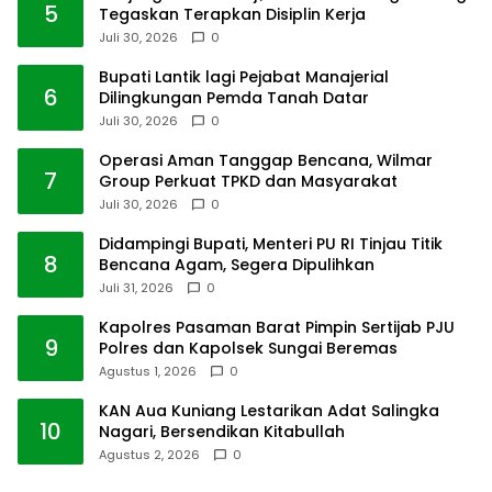
5
Tegaskan Terapkan Disiplin Kerja
Juli 30, 2026
0
Bupati Lantik lagi Pejabat Manajerial
6
Dilingkungan Pemda Tanah Datar
Juli 30, 2026
0
Operasi Aman Tanggap Bencana, Wilmar
7
Group Perkuat TPKD dan Masyarakat
Juli 30, 2026
0
Didampingi Bupati, Menteri PU RI Tinjau Titik
8
Bencana Agam, Segera Dipulihkan
Juli 31, 2026
0
Kapolres Pasaman Barat Pimpin Sertijab PJU
9
Polres dan Kapolsek Sungai Beremas
Agustus 1, 2026
0
KAN Aua Kuniang Lestarikan Adat Salingka
10
Nagari, Bersendikan Kitabullah
Agustus 2, 2026
0