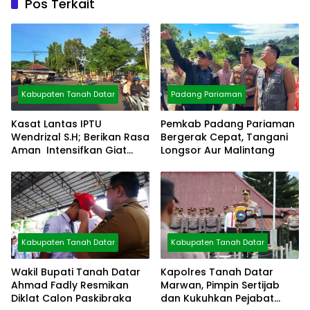
Pos Terkait
Kabupaten Tanah Datar
Padang Pariaman
Kasat Lantas IPTU
Pemkab Padang Pariaman
Wendrizal S.H; Berikan Rasa
Bergerak Cepat, Tangani
Aman Intensifkan Giat
Longsor Aur Malintang
Preventif Pagi
Kabupaten Tanah Datar
Kabupaten Tanah Datar
Wakil Bupati Tanah Datar
Kapolres Tanah Datar
Ahmad Fadly Resmikan
Marwan, Pimpin Sertijab
Diklat Calon Paskibraka
dan Kukuhkan Pejabat