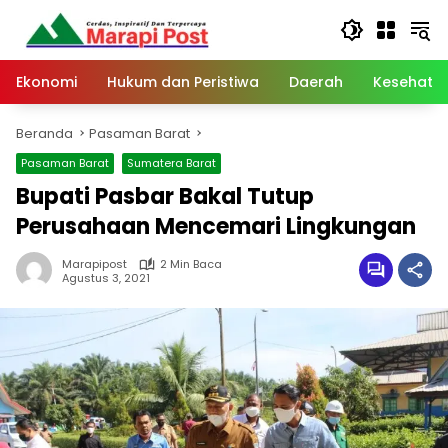
Langsung
ke
konten
Ekonomi
Hukum dan Peristiwa
Daerah
Kesehata
Beranda
Pasaman Barat
Pasaman Barat
Sumatera Barat
Bupati Pasbar Bakal Tutup
Perusahaan Mencemari Lingkungan
Marapipost
2 Min Baca
Agustus 3, 2021