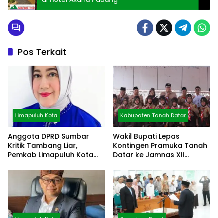
Pos Terkait
Limapuluh Kota
Kabupaten Tanah Datar
Anggota DPRD Sumbar
Wakil Bupati Lepas
Kritik Tambang Liar,
Kontingen Pramuka Tanah
Pemkab Limapuluh Kota
Datar ke Jamnas XII
Pilih Diam
Cibubur