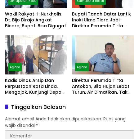
Limapuluh Kota
Sumatera Barat
Wakil Rakyat H. Nurkholis
Bupati Tanah Datar Lantik
Dt. Bijo Dirajo Angkat
Inoki Ulma Tiara Jadi
Bicara, Bupati Bisa Digugat
Direktur Perumda Tirta
Alami
Agam
Agam
Kadis Dinas Arsip Dan
Direktur Perumda Tirta
Perpustaan Roza Linda,
Antokan, Bila Hujan Lebat
Mengajak, Kunjungi Depo
Turun, Air Dimatikan, Tak
Arsip
Bisa Diolah
Tinggalkan Balasan
Alamat email Anda tidak akan dipublikasikan.
Ruas yang
wajib ditandai
*