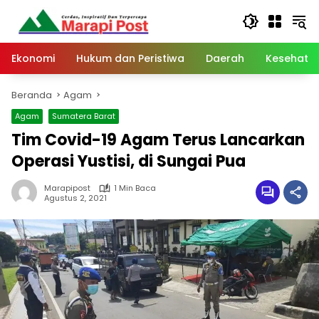
Langsung
ke
konten
Ekonomi
Hukum dan Peristiwa
Daerah
Kesehata
Beranda
Agam
Agam
Sumatera Barat
Tim Covid-19 Agam Terus Lancarkan
Operasi Yustisi, di Sungai Pua
Marapipost
1 Min Baca
Agustus 2, 2021