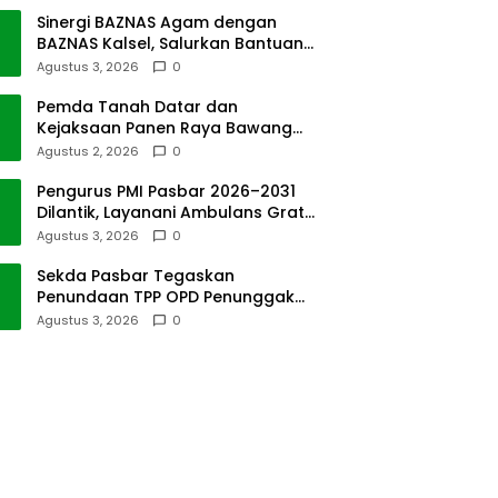
Sinergi BAZNAS Agam dengan
BAZNAS Kalsel, Salurkan Bantuan
Bencana Alam
Agustus 3, 2026
0
Pemda Tanah Datar dan
Kejaksaan Panen Raya Bawang
Merah di Sawah Tangah
Agustus 2, 2026
0
Pengurus PMI Pasbar 2026–2031
Dilantik, Layanani Ambulans Gratis
ke Padang
Agustus 3, 2026
0
Sekda Pasbar Tegaskan
Penundaan TPP OPD Penunggak
Pajak Kendaraan Dinas
Agustus 3, 2026
0