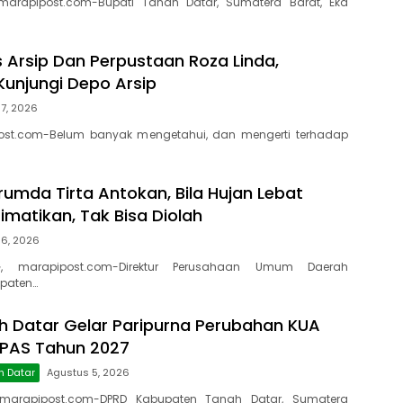
marapipost.com-Bupati Tanah Datar, Sumatera Barat, Eka
s Arsip Dan Perpustaan Roza Linda,
Kunjungi Depo Arsip
7, 2026
ost.com-Belum banyak mengetahui, dan mengerti terhadap
rumda Tirta Antokan, Bila Hujan Lebat
Dimatikan, Tak Bisa Diolah
 6, 2026
, marapipost.com-Direktur Perusahaan Umum Daerah
paten…
 Datar Gelar Paripurna Perubahan KUA
PPAS Tahun 2027
h Datar
Agustus 5, 2026
marapipost.com-DPRD Kabupaten Tanah Datar, Sumatera