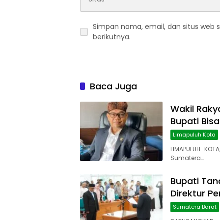
Simpan nama, email, dan situs web 
berikutnya.
Baca Juga
Wakil Rakya
Bupati Bis
Limapuluh Kota
LIMAPULUH KOTA
Sumatera…
Bupati Tana
Direktur P
Sumatera Barat