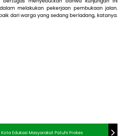
ng bertugas menyebutkan bahwa kunjungan ini
 dalam melakukan pekerjaan pembukaan jalan.
aik dari warga yang sedang berladang, katanya.
Satgas TMMDN Kodim 0306/50 Kota Edukasi Masyarakat Patuhi Prokes