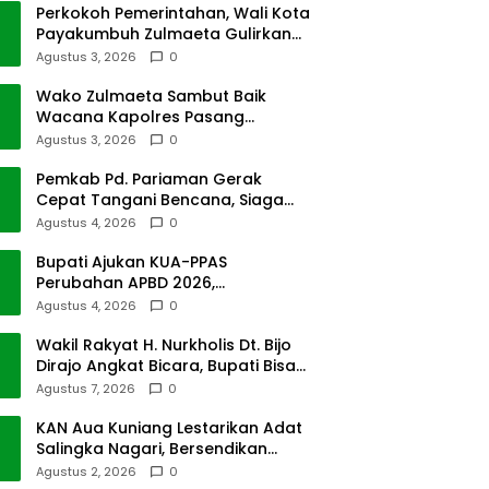
Perkokoh Pemerintahan, Wali Kota
Payakumbuh Zulmaeta Gulirkan
Jabatan
Agustus 3, 2026
0
Wako Zulmaeta Sambut Baik
Wacana Kapolres Pasang
Kamera Pantau Lalin
Agustus 3, 2026
0
Pemkab Pd. Pariaman Gerak
Cepat Tangani Bencana, Siaga
Cuaca Ekstrem
Agustus 4, 2026
0
Bupati Ajukan KUA-PPAS
Perubahan APBD 2026,
Pendapatan Pasbar Naik 15
Agustus 4, 2026
0
Persen
Wakil Rakyat H. Nurkholis Dt. Bijo
Dirajo Angkat Bicara, Bupati Bisa
Digugat
Agustus 7, 2026
0
KAN Aua Kuniang Lestarikan Adat
Salingka Nagari, Bersendikan
Kitabullah
Agustus 2, 2026
0