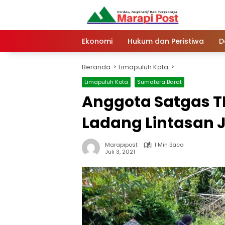
Langsung
ke
konten
Ekonomi
Hukum dan Peristiwa
D
Beranda
Limapuluh Kota
Limapuluh Kota
Sumatera Barat
Anggota Satgas T
Ladang Lintasan 
Marapipost
1 Min Baca
Juli 3, 2021