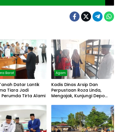
ra Barat
Agam
Tanah Datar Lantik
Kadis Dinas Arsip Dan
lma Tiara Jadi
Perpustaan Roza Linda,
r Perumda Tirta Alami
Mengajak, Kunjungi Depo
Arsip