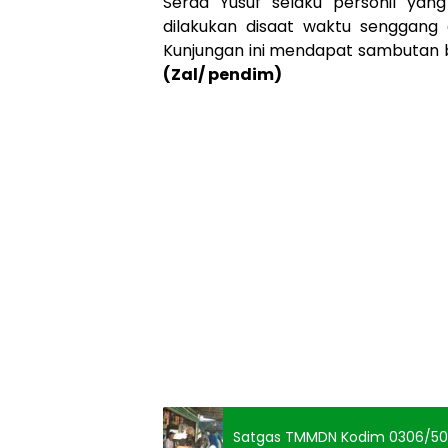
Serda Yusuf selaku personil ya
dilakukan disaat waktu senggang
Kunjungan ini mendapat sambutan b
(Zal/ pendim)