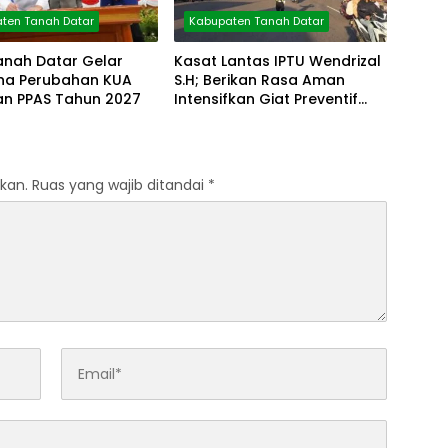
ten Tanah Datar
Kabupaten Tanah Datar
anah Datar Gelar
Kasat Lantas IPTU Wendrizal
rna Perubahan KUA
S.H; Berikan Rasa Aman
an PPAS Tahun 2027
Intensifkan Giat Preventif
Pagi
kan.
Ruas yang wajib ditandai
*