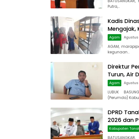
BATUSANGKAR, 
Putra,…
Kadis Dina
Mengajak, 
Agam
Agustus 
AGAM, marapip
kegunaan…
Direktur Pe
Turun, Air 
Agam
Agustus
LUBUK BASUNG
(Perumda) Kabu
DPRD Tanah
2026 dan 
Kabupaten Tana
BATUSANGKAR, 