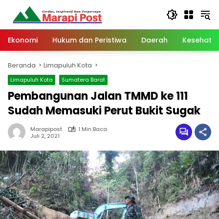
Langsung
ke
konten
Ekonomi
Hukum dan Peristiwa
Daerah
Kesehata
Beranda
Limapuluh Kota
Limapuluh Kota
Sumatera Barat
Pembangunan Jalan TMMD ke 111
Sudah Memasuki Perut Bukit Sugak
Marapipost
1 Min Baca
Juli 2, 2021