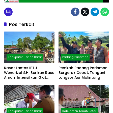
Pos Terkait
Kabupaten Tanah Datar
Padang Pariaman
Kasat Lantas IPTU
Pemkab Padang Pariaman
Wendrizal S.H; Berikan Rasa
Bergerak Cepat, Tangani
Aman Intensifkan Giat
Longsor Aur Malintang
Preventif Pagi
Kabupaten Tanah Datar
Kabupaten Tanah Datar