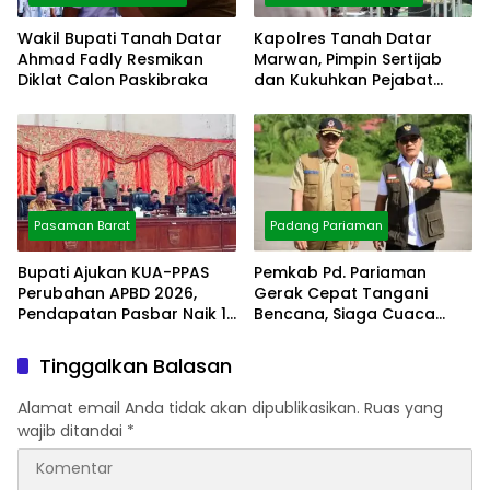
Wakil Bupati Tanah Datar
Kapolres Tanah Datar
Ahmad Fadly Resmikan
Marwan, Pimpin Sertijab
Diklat Calon Paskibraka
dan Kukuhkan Pejabat
Polres
Pasaman Barat
Padang Pariaman
Bupati Ajukan KUA-PPAS
Pemkab Pd. Pariaman
Perubahan APBD 2026,
Gerak Cepat Tangani
Pendapatan Pasbar Naik 15
Bencana, Siaga Cuaca
Persen
Ekstrem
Tinggalkan Balasan
Alamat email Anda tidak akan dipublikasikan.
Ruas yang
wajib ditandai
*