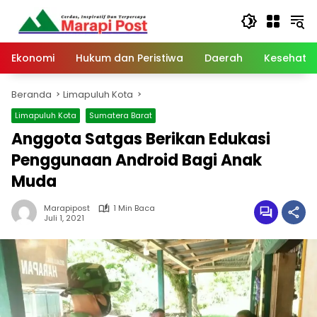
Langsung
ke
konten
Ekonomi
Hukum dan Peristiwa
Daerah
Kesehata
Beranda
Limapuluh Kota
Limapuluh Kota
Sumatera Barat
Anggota Satgas Berikan Edukasi
Penggunaan Android Bagi Anak
Muda
Marapipost
1 Min Baca
Juli 1, 2021