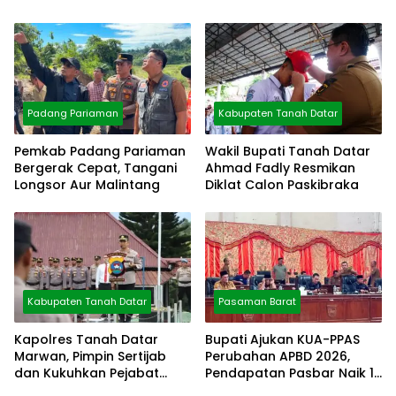
Preventif Pagi
Padang Pariaman
Kabupaten Tanah Datar
Pemkab Padang Pariaman
Wakil Bupati Tanah Datar
Bergerak Cepat, Tangani
Ahmad Fadly Resmikan
Longsor Aur Malintang
Diklat Calon Paskibraka
Kabupaten Tanah Datar
Pasaman Barat
Kapolres Tanah Datar
Bupati Ajukan KUA-PPAS
Marwan, Pimpin Sertijab
Perubahan APBD 2026,
dan Kukuhkan Pejabat
Pendapatan Pasbar Naik 15
Polres
Persen