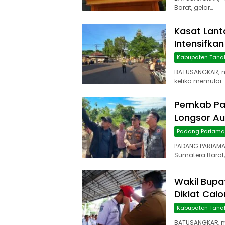
Barat, gelar…
Kasat Lant
Intensifkan
Kabupaten Tana
BATUSANGKAR, 
ketika memulai…
Pemkab Pa
Longsor Au
Padang Pariam
PADANG PARIAMA
Sumatera Barat,
Wakil Bupa
Diklat Cal
Kabupaten Tana
BATUSANGKAR, ma