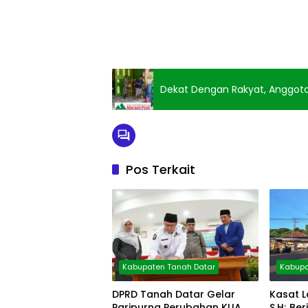
Dekat Dengan Rakyat, Anggot
Pos Terkait
Kabupaten Tanah Datar
Kabupa
DPRD Tanah Datar Gelar
Kasat L
Paripurna Perubahan KUA
S.H; B