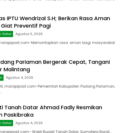
as IPTU Wendrizal S.H; Berikan Rasa Aman
 Giat Preventif Pagi
h Datar
Agustus 5, 2026
marapipost.com-Memantapkan rasa aman bagi masyarakat
dang Pariaman Bergerak Cepat, Tangani
r Malintang
an
Agustus 4, 2026
N, marapipost.com-Pemerintah Kabupaten Padang Pariaman,
…
ti Tanah Datar Ahmad Fadly Resmikan
on Paskibraka
h Datar
Agustus 4, 2026
rapipost.com– Wakil Bupati Tanah Datar, Sumatera Barat,…