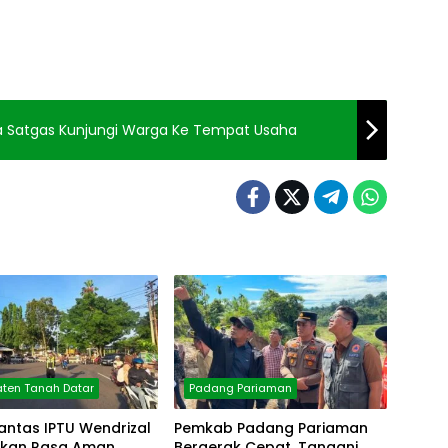
a Satgas Kunjungi Warga Ke Tempat Usaha
ten Tanah Datar
Padang Pariaman
antas IPTU Wendrizal
Pemkab Padang Pariaman
erikan Rasa Aman
Bergerak Cepat, Tangani