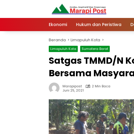
Langsung
ke
konten
Ekonomi
Hukum dan Peristiwa
D
Beranda
Limapuluh Kota
Limapuluh Kota
Sumatera Barat
Satgas TMMD/N Ko
Bersama Masyara
Marapipost
2 Min Baca
Juni 25, 2021