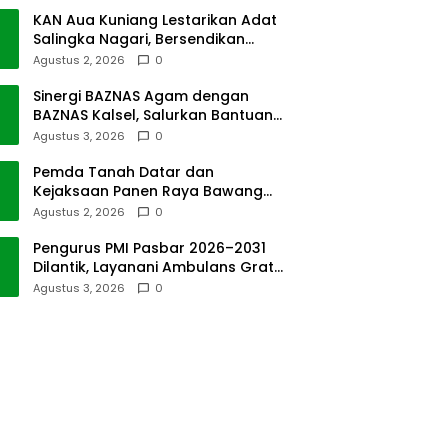
KAN Aua Kuniang Lestarikan Adat
Salingka Nagari, Bersendikan
Kitabullah
Agustus 2, 2026
0
Sinergi BAZNAS Agam dengan
BAZNAS Kalsel, Salurkan Bantuan
Bencana Alam
Agustus 3, 2026
0
Pemda Tanah Datar dan
Kejaksaan Panen Raya Bawang
Merah di Sawah Tangah
Agustus 2, 2026
0
Pengurus PMI Pasbar 2026–2031
Dilantik, Layanani Ambulans Gratis
ke Padang
Agustus 3, 2026
0