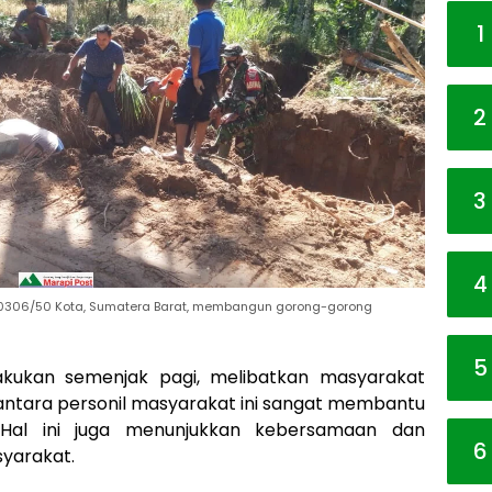
1
2
3
4
 0306/50 Kota, Sumatera Barat, membangun gorong-gorong
5
akukan semenjak pagi, melibatkan masyarakat
 antara personil masyarakat ini sangat membantu
 Hal ini juga menunjukkan kebersamaan dan
6
syarakat.