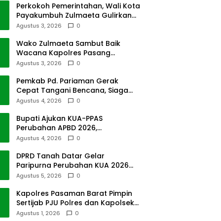
Perkokoh Pemerintahan, Wali Kota
Payakumbuh Zulmaeta Gulirkan
Jabatan
Agustus 3, 2026
0
Wako Zulmaeta Sambut Baik
Wacana Kapolres Pasang
Kamera Pantau Lalin
Agustus 3, 2026
0
Pemkab Pd. Pariaman Gerak
Cepat Tangani Bencana, Siaga
Cuaca Ekstrem
Agustus 4, 2026
0
Bupati Ajukan KUA-PPAS
Perubahan APBD 2026,
Pendapatan Pasbar Naik 15
Agustus 4, 2026
0
Persen
DPRD Tanah Datar Gelar
Paripurna Perubahan KUA 2026
dan PPAS Tahun 2027
Agustus 5, 2026
0
Kapolres Pasaman Barat Pimpin
Sertijab PJU Polres dan Kapolsek
Sungai Beremas
Agustus 1, 2026
0