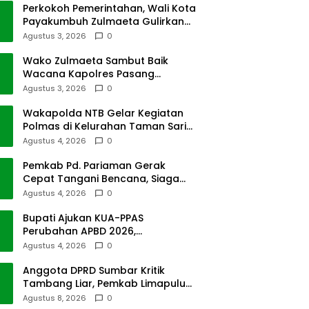
Perkokoh Pemerintahan, Wali Kota
Payakumbuh Zulmaeta Gulirkan
Jabatan
Agustus 3, 2026
0
Wako Zulmaeta Sambut Baik
Wacana Kapolres Pasang
Kamera Pantau Lalin
Agustus 3, 2026
0
Wakapolda NTB Gelar Kegiatan
Polmas di Kelurahan Taman Sari
Ampenan
Agustus 4, 2026
0
Pemkab Pd. Pariaman Gerak
Cepat Tangani Bencana, Siaga
Cuaca Ekstrem
Agustus 4, 2026
0
Bupati Ajukan KUA-PPAS
Perubahan APBD 2026,
Pendapatan Pasbar Naik 15
Agustus 4, 2026
0
Persen
Anggota DPRD Sumbar Kritik
Tambang Liar, Pemkab Limapuluh
Kota Pilih Diam
Agustus 8, 2026
0