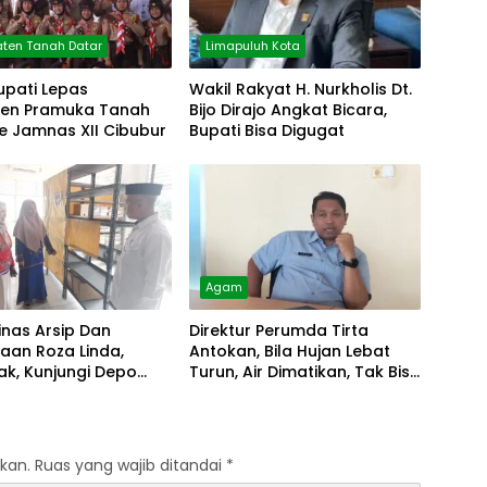
ten Tanah Datar
Limapuluh Kota
upati Lepas
Wakil Rakyat H. Nurkholis Dt.
gen Pramuka Tanah
Bijo Dirajo Angkat Bicara,
e Jamnas XII Cibubur
Bupati Bisa Digugat
Agam
inas Arsip Dan
Direktur Perumda Tirta
aan Roza Linda,
Antokan, Bila Hujan Lebat
k, Kunjungi Depo
Turun, Air Dimatikan, Tak Bisa
Diolah
kan.
Ruas yang wajib ditandai
*