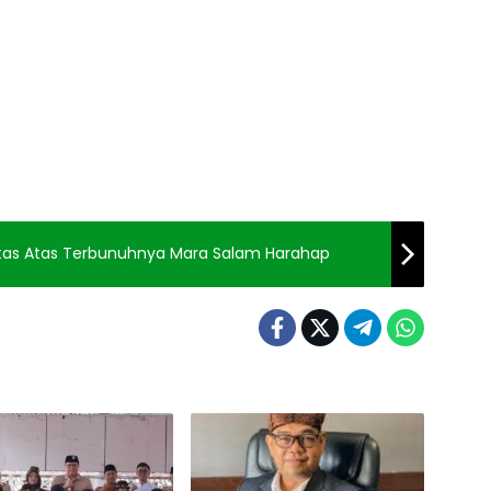
aritas Atas Terbunuhnya Mara Salam Harahap