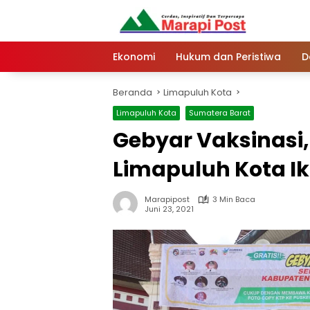
Langsung
ke
konten
Ekonomi
Hukum dan Peristiwa
D
Beranda
Limapuluh Kota
Limapuluh Kota
Sumatera Barat
Gebyar Vaksinasi
Limapuluh Kota Ik
Marapipost
3 Min Baca
Juni 23, 2021