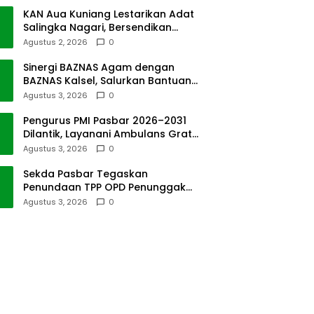
KAN Aua Kuniang Lestarikan Adat
Salingka Nagari, Bersendikan
Kitabullah
Agustus 2, 2026
0
Sinergi BAZNAS Agam dengan
BAZNAS Kalsel, Salurkan Bantuan
Bencana Alam
Agustus 3, 2026
0
Pengurus PMI Pasbar 2026–2031
Dilantik, Layanani Ambulans Gratis
ke Padang
Agustus 3, 2026
0
Sekda Pasbar Tegaskan
Penundaan TPP OPD Penunggak
Pajak Kendaraan Dinas
Agustus 3, 2026
0