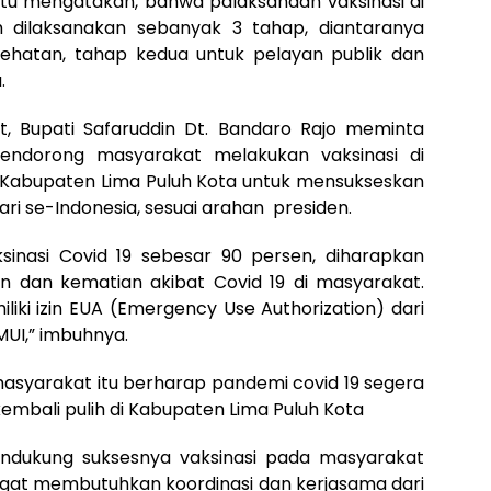
a itu mengatakan, bahwa palaksanaan vaksinasi di
 dilaksanakan sebanyak 3 tahap, diantaranya
ehatan, tahap kedua untuk pelayan publik dan
.
 Bupati Safaruddin Dt. Bandaro Rajo meminta
mendorong masyarakat melakukan vaksinasi di
Kabupaten Lima Puluh Kota untuk mensukseskan
hari se-Indonesia, sesuai arahan presiden.
inasi Covid 19 sebesar 90 persen, diharapkan
 dan kematian akibat Covid 19 di masyarakat.
iliki izin EUA (Emergency Use Authorization) dari
MUI,” imbuhnya.
masyarakat itu berharap pandemi covid 19 segera
mbali pulih di Kabupaten Lima Puluh Kota
mendukung suksesnya vaksinasi pada masyarakat
angat membutuhkan koordinasi dan kerjasama dari