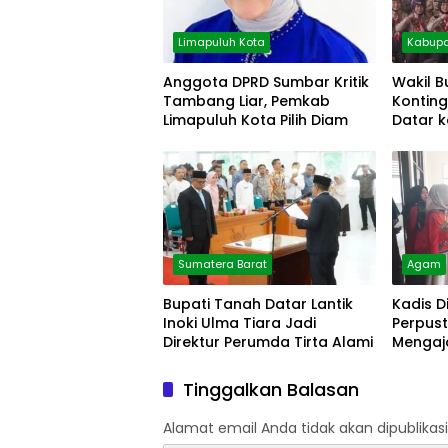
Limapuluh Kota
Kabupa
Anggota DPRD Sumbar Kritik
Wakil B
Tambang Liar, Pemkab
Kontin
Limapuluh Kota Pilih Diam
Datar k
Sumatera Barat
Agam
Bupati Tanah Datar Lantik
Kadis D
Inoki Ulma Tiara Jadi
Perpust
Direktur Perumda Tirta Alami
Mengaja
Arsip
Tinggalkan Balasan
Alamat email Anda tidak akan dipublikasi