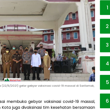
1
2
3
4
5
 (22/6/2021) gelar gebyar vaksinasi covid-19 massal di Sarilamak,
6
sai membuka gebyar vaksinasi covid-19 massal,
h Kota juga divaksinasi tim kesehatan bersamaan