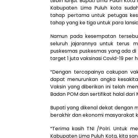
Lebih lanjut Bupati Lima Puluh Kot
Kabupaten Lima Puluh kota sudah
tahap pertama untuk petugas kes
tahap yang ke tiga untuk para lansia
Namun pada kesempatan tersebut,
seluruh jajarannya untuk terus 
puskesmas puskesmas yang ada di 
target 1 juta vaksinasi Covid-19 per 
“Dengan tercapainya cakupan vaks
dapat menurunkan angka kesakitan
Vaksin yang diberikan ini telah mem
Badan POM dan sertifikat halal dari 
Bupati yang dikenal dekat dengan 
berakhir dan ekonomi masyarakat ke
“Terima kasih TNI /Polri. Untuk 
Kabupaten Lima Puluh Kota, kita s