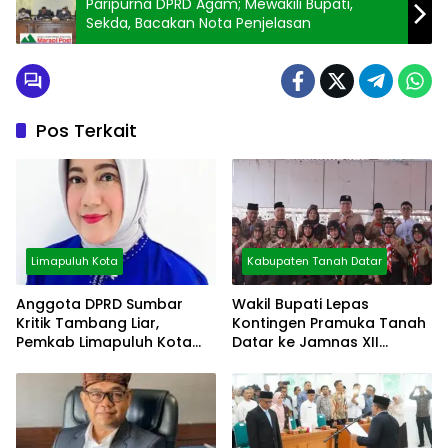
Paripurna DPRD Agam; Mewakili Bupati,
Sekda, Bacakan Nota Penjelasan
Pos Terkait
Limapuluh Kota
Kabupaten Tanah Datar
Anggota DPRD Sumbar
Wakil Bupati Lepas
Kritik Tambang Liar,
Kontingen Pramuka Tanah
Pemkab Limapuluh Kota
Datar ke Jamnas XII
Pilih Diam
Cibubur