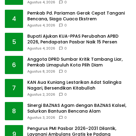
Agustus 4, 2026
0
Pemkab Pd. Pariaman Gerak Cepat Tangani
4
Bencana, Siaga Cuaca Ekstrem
Agustus 4, 2026
0
Bupati Ajukan KUA-PPAS Perubahan APBD
5
2026, Pendapatan Pasbar Naik 15 Persen
Agustus 4, 2026
0
Anggota DPRD Sumbar Kritik Tambang Liar,
6
Pemkab Limapuluh Kota Pilih Diam
Agustus 8, 2026
0
KAN Aua Kuniang Lestarikan Adat Salingka
7
Nagari, Bersendikan Kitabullah
Agustus 2, 2026
0
Sinergi BAZNAS Agam dengan BAZNAS Kalsel,
8
Salurkan Bantuan Bencana Alam
Agustus 3, 2026
0
Pengurus PMI Pasbar 2026–2031 Dilantik,
9
Layanani Ambulans Gratis ke Padang