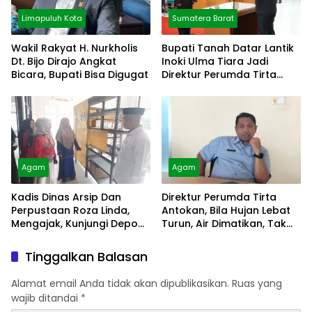
Limapuluh Kota
Sumatera Barat
Wakil Rakyat H. Nurkholis
Bupati Tanah Datar Lantik
Dt. Bijo Dirajo Angkat
Inoki Ulma Tiara Jadi
Bicara, Bupati Bisa Digugat
Direktur Perumda Tirta
Alami
Agam
Agam
Kadis Dinas Arsip Dan
Direktur Perumda Tirta
Perpustaan Roza Linda,
Antokan, Bila Hujan Lebat
Mengajak, Kunjungi Depo
Turun, Air Dimatikan, Tak
Arsip
Bisa Diolah
Tinggalkan Balasan
Alamat email Anda tidak akan dipublikasikan.
Ruas yang
wajib ditandai
*