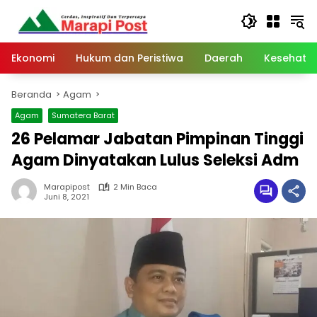
Langsung
ke
konten
Ekonomi
Hukum dan Peristiwa
Daerah
Kesehata
Beranda
Agam
Agam
Sumatera Barat
26 Pelamar Jabatan Pimpinan Tinggi
Agam Dinyatakan Lulus Seleksi Adm
Marapipost
2 Min Baca
Juni 8, 2021