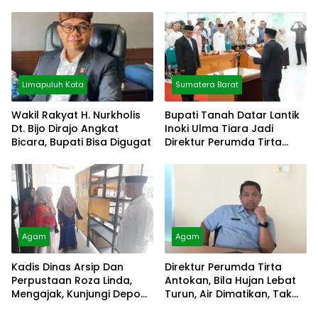
Pilih Diam
Cibubur
Limapuluh Kota
Sumatera Barat
Wakil Rakyat H. Nurkholis
Bupati Tanah Datar Lantik
Dt. Bijo Dirajo Angkat
Inoki Ulma Tiara Jadi
Bicara, Bupati Bisa Digugat
Direktur Perumda Tirta
Alami
Agam
Agam
Kadis Dinas Arsip Dan
Direktur Perumda Tirta
Perpustaan Roza Linda,
Antokan, Bila Hujan Lebat
Mengajak, Kunjungi Depo
Turun, Air Dimatikan, Tak
Arsip
Bisa Diolah