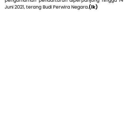
pengumuman pendaftaran diperpanjang hingga 14
Juni 2021, terang Budi Perwira Negara
.(lk)