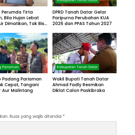
Kabupaten Tanah Datar
r Perumda Tirta
DPRD Tanah Datar Gelar
, Bila Hujan Lebat
Paripurna Perubahan KUA
Air Dimatikan, Tak Bisa
2026 dan PPAS Tahun 2027
g Pariaman
Kabupaten Tanah Datar
 Padang Pariaman
Wakil Bupati Tanah Datar
ak Cepat, Tangani
Ahmad Fadly Resmikan
 Aur Malintang
Diklat Calon Paskibraka
kan.
Ruas yang wajib ditandai
*