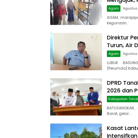
Agam
Agustus 
AGAM, marapip
kegunaan…
Direktur Pe
Turun, Air 
Agam
Agustus
LUBUK BASUNG
(Perumda) Kabu
DPRD Tanah
2026 dan 
Kabupaten Tana
BATUSANGKAR, 
Barat, gelar…
Kasat Lant
Intensifkan