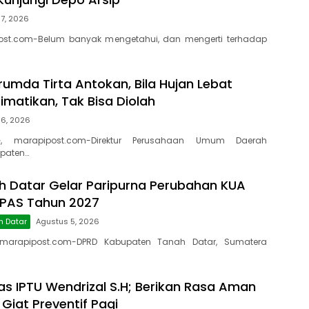
7, 2026
ost.com-Belum banyak mengetahui, dan mengerti terhadap
rumda Tirta Antokan, Bila Hujan Lebat
Dimatikan, Tak Bisa Diolah
 6, 2026
, marapipost.com-Direktur Perusahaan Umum Daerah
paten…
 Datar Gelar Paripurna Perubahan KUA
PPAS Tahun 2027
h Datar
Agustus 5, 2026
marapipost.com-DPRD Kabupaten Tanah Datar, Sumatera
as IPTU Wendrizal S.H; Berikan Rasa Aman
 Giat Preventif Pagi