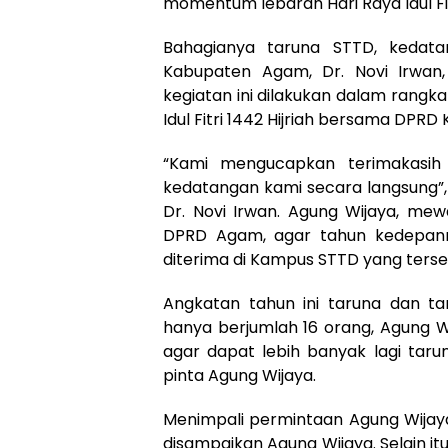
momentum lebaran Hari Raya Idul Fitr
Bahagianya taruna STTD, kedat
Kabupaten Agam, Dr. Novi Irwan,
kegiatan ini dilakukan dalam rang
Idul Fitri 1442 Hijriah bersama DPR
“Kami mengucapkan terimakasi
kedatangan kami secara langsung”
Dr. Novi Irwan. Agung Wijaya, me
DPRD Agam, agar tahun kedepann
diterima di Kampus STTD yang terseb
Angkatan tahun ini taruna dan ta
hanya berjumlah 16 orang, Agung 
agar dapat lebih banyak lagi taru
pinta Agung Wijaya.
Menimpali permintaan Agung Wijay
disampaikan Agung Wijaya. Selain 