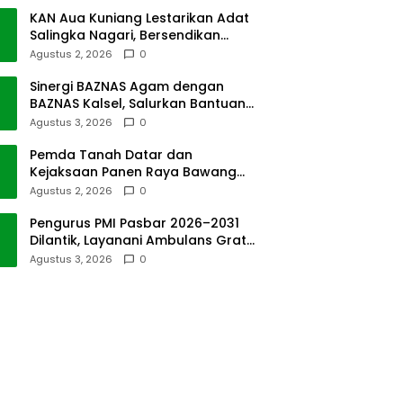
KAN Aua Kuniang Lestarikan Adat
Salingka Nagari, Bersendikan
Kitabullah
Agustus 2, 2026
0
Sinergi BAZNAS Agam dengan
BAZNAS Kalsel, Salurkan Bantuan
Bencana Alam
Agustus 3, 2026
0
Pemda Tanah Datar dan
Kejaksaan Panen Raya Bawang
Merah di Sawah Tangah
Agustus 2, 2026
0
Pengurus PMI Pasbar 2026–2031
Dilantik, Layanani Ambulans Gratis
ke Padang
Agustus 3, 2026
0