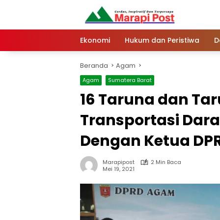
Langsung
ke
konten
Ekonomi
Hukum dan Peristiwa
D
Beranda
Agam
Agam
Sumatera Barat
16 Taruna dan Tar
Transportasi Dara
Dengan Ketua DP
Marapipost
2 Min Baca
Mei 19, 2021