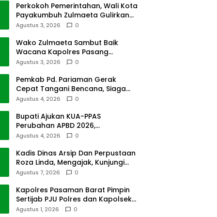
Perkokoh Pemerintahan, Wali Kota
Payakumbuh Zulmaeta Gulirkan
Jabatan
Agustus 3, 2026
0
Wako Zulmaeta Sambut Baik
Wacana Kapolres Pasang
Kamera Pantau Lalin
Agustus 3, 2026
0
Pemkab Pd. Pariaman Gerak
Cepat Tangani Bencana, Siaga
Cuaca Ekstrem
Agustus 4, 2026
0
Bupati Ajukan KUA-PPAS
Perubahan APBD 2026,
Pendapatan Pasbar Naik 15
Agustus 4, 2026
0
Persen
Kadis Dinas Arsip Dan Perpustaan
Roza Linda, Mengajak, Kunjungi
Depo Arsip
Agustus 7, 2026
0
Kapolres Pasaman Barat Pimpin
Sertijab PJU Polres dan Kapolsek
Sungai Beremas
Agustus 1, 2026
0