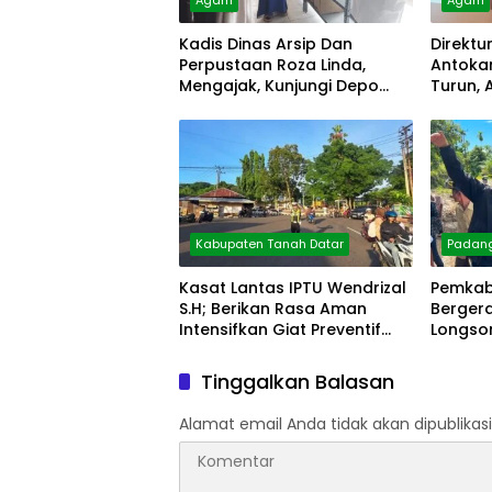
Agam
Agam
Kadis Dinas Arsip Dan
Direktu
Perpustaan Roza Linda,
Antokan
Mengajak, Kunjungi Depo
Turun, 
Arsip
Diolah
Kabupaten Tanah Datar
Padan
Kasat Lantas IPTU Wendrizal
Pemkab
S.H; Berikan Rasa Aman
Berger
Intensifkan Giat Preventif
Longsor
Pagi
Tinggalkan Balasan
Alamat email Anda tidak akan dipublikasi