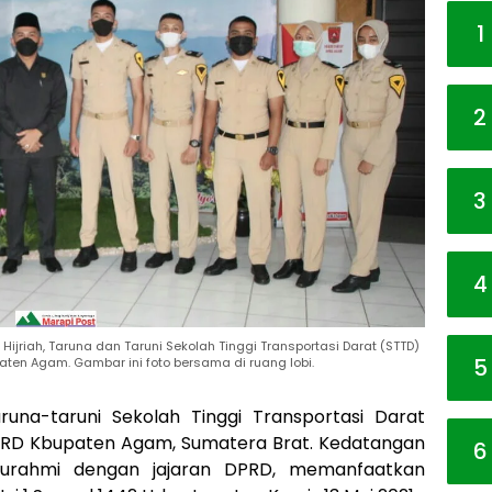
1
2
3
4
 Hijriah, Taruna dan Taruni Sekolah Tinggi Transportasi Darat (STTD)
5
ten Agam. Gambar ini foto bersama di ruang lobi.
runa-taruni Sekolah Tinggi Transportasi Darat
i DPRD Kbupaten Agam, Sumatera Brat. Kedatangan
6
aturahmi dengan jajaran DPRD, memanfaatkan