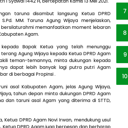
i 1 Syawal 1442 H, bertepatan Kamis 13 Mei 2021.
7
angan taruna disambut langsung Ketua DPRD
 S.Pd. MM. Taruna Agung Wijaya menjelaskan,
ka bersilaturahmi memanfaatkan moment lebaran
8
D Kabupaten Agam.
h kepada Bapak Ketua yang telah menunggu
, terang Agung Wijaya kepada Ketua DPRD Agam
9
wakili teman-temannya, minta dukungan kepada
ya dapat lebih banyak lagi putra putri Agam
ar di berbagai Propinsi .
10
runi asal Kabupaten Agam, jelas Agung Wijaya,
Wijaya, tahun depan minta dukungan DPRD Agam
na dan taruni asal Agam yang diterima di STTD,
a, Ketua DPRD Agam Novi Irwan, mendukung usul
itu, Ketua DPRD Agam juga berpesan dan berharap