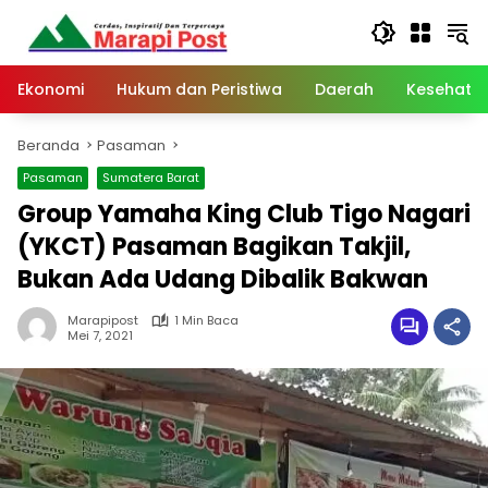
Langsung
ke
konten
Ekonomi
Hukum dan Peristiwa
Daerah
Kesehata
Beranda
Pasaman
Pasaman
Sumatera Barat
Group Yamaha King Club Tigo Nagari
(YKCT) Pasaman Bagikan Takjil,
Bukan Ada Udang Dibalik Bakwan
Marapipost
1 Min Baca
Mei 7, 2021