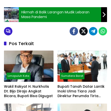
Hikmah di Balik Larangan Mudik Lebaran
Masa Pandemi
Pos Terkait
Limapuluh Kota
Sumatera Barat
Wakil Rakyat H. Nurkholis
Bupati Tanah Datar Lantik
Dt. Bijo Dirajo Angkat
Inoki Ulma Tiara Jadi
Bicara, Bupati Bisa Digugat
Direktur Perumda Tirta
Alami