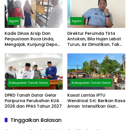
Agam
Agam
Kadis Dinas Arsip Dan
Direktur Perumda Tirta
Perpustaan Roza Linda,
Antokan, Bila Hujan Lebat
Mengajak, Kunjungi Depo
Turun, Air Dimatikan, Tak
Arsip
Bisa Diolah
Kabupaten Tanah Datar
Kabupaten Tanah Datar
DPRD Tanah Datar Gelar
Kasat Lantas IPTU
Paripurna Perubahan KUA
Wendrizal S.H; Berikan Rasa
2026 dan PPAS Tahun 2027
Aman Intensifkan Giat
Preventif Pagi
Tinggalkan Balasan