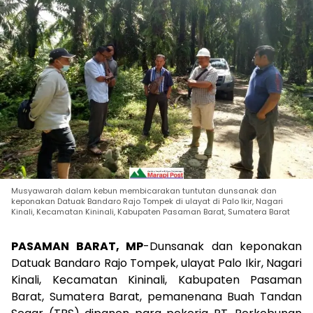
Musyawarah dalam kebun membicarakan tuntutan dunsanak dan
keponakan Datuak Bandaro Rajo Tompek di ulayat di Palo Ikir, Nagari
Kinali, Kecamatan Kininali, Kabupaten Pasaman Barat, Sumatera Barat
PASAMAN BARAT, MP
-Dunsanak dan keponakan
Datuak Bandaro Rajo Tompek, ulayat Palo Ikir, Nagari
Kinali, Kecamatan Kininali, Kabupaten Pasaman
Barat, Sumatera Barat, pemanenana Buah Tandan