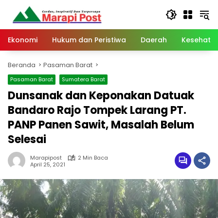
Langsung
ke
konten
Ekonomi
Hukum dan Peristiwa
Daerah
Kesehata
Beranda
Pasaman Barat
Pasaman Barat
Sumatera Barat
Dunsanak dan Keponakan Datuak
Bandaro Rajo Tompek Larang PT.
PANP Panen Sawit, Masalah Belum
Selesai
Marapipost
2 Min Baca
April 25, 2021