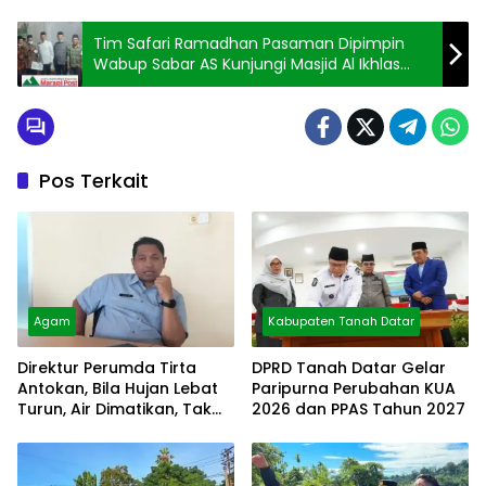
Tim Safari Ramadhan Pasaman Dipimpin
Wabup Sabar AS Kunjungi Masjid Al Ikhlas
Kampung Kajai
Pos Terkait
Agam
Kabupaten Tanah Datar
Direktur Perumda Tirta
DPRD Tanah Datar Gelar
Antokan, Bila Hujan Lebat
Paripurna Perubahan KUA
Turun, Air Dimatikan, Tak
2026 dan PPAS Tahun 2027
Bisa Diolah