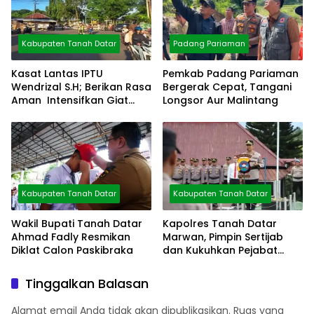
Kabupaten Tanah Datar
Padang Pariaman
Kasat Lantas IPTU
Pemkab Padang Pariaman
Wendrizal S.H; Berikan Rasa
Bergerak Cepat, Tangani
Aman Intensifkan Giat
Longsor Aur Malintang
Preventif Pagi
Kabupaten Tanah Datar
Kabupaten Tanah Datar
Wakil Bupati Tanah Datar
Kapolres Tanah Datar
Ahmad Fadly Resmikan
Marwan, Pimpin Sertijab
Diklat Calon Paskibraka
dan Kukuhkan Pejabat
Polres
Tinggalkan Balasan
Alamat email Anda tidak akan dipublikasikan.
Ruas yang