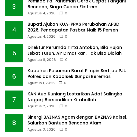
Pemkab Pd. Pariaman Gerak Cepat Tangani
3
Bencana, Siaga Cuaca Ekstrem
Agustus 4, 2026
0
Bupati Ajukan KUA-PPAS Perubahan APBD
4
2026, Pendapatan Pasbar Naik 15 Persen
Agustus 4, 2026
0
Direktur Perumda Tirta Antokan, Bila Hujan
5
Lebat Turun, Air Dimatikan, Tak Bisa Diolah
Agustus 6, 2026
0
Kapolres Pasaman Barat Pimpin Sertijab PJU
6
Polres dan Kapolsek Sungai Beremas
Agustus 1, 2026
0
KAN Aua Kuniang Lestarikan Adat Salingka
7
Nagari, Bersendikan Kitabullah
Agustus 2, 2026
0
Sinergi BAZNAS Agam dengan BAZNAS Kalsel,
8
Salurkan Bantuan Bencana Alam
Agustus 3, 2026
0