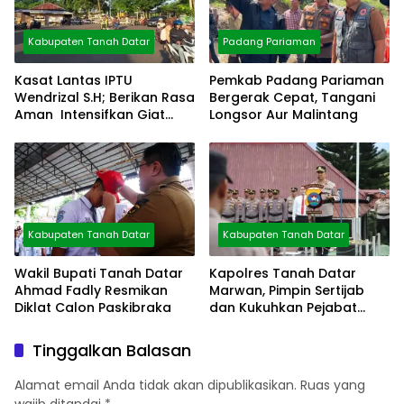
Kabupaten Tanah Datar
Padang Pariaman
Kasat Lantas IPTU
Pemkab Padang Pariaman
Wendrizal S.H; Berikan Rasa
Bergerak Cepat, Tangani
Aman Intensifkan Giat
Longsor Aur Malintang
Preventif Pagi
Kabupaten Tanah Datar
Kabupaten Tanah Datar
Wakil Bupati Tanah Datar
Kapolres Tanah Datar
Ahmad Fadly Resmikan
Marwan, Pimpin Sertijab
Diklat Calon Paskibraka
dan Kukuhkan Pejabat
Polres
Tinggalkan Balasan
Alamat email Anda tidak akan dipublikasikan.
Ruas yang