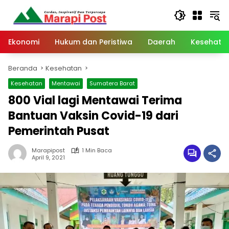
Langsung
ke
konten
Ekonomi
Hukum dan Peristiwa
Daerah
Kesehata
Beranda
Kesehatan
Kesehatan
Mentawai
Sumatera Barat
800 Vial lagi Mentawai Terima
Bantuan Vaksin Covid-19 dari
Pemerintah Pusat
Marapipost
1 Min Baca
April 9, 2021