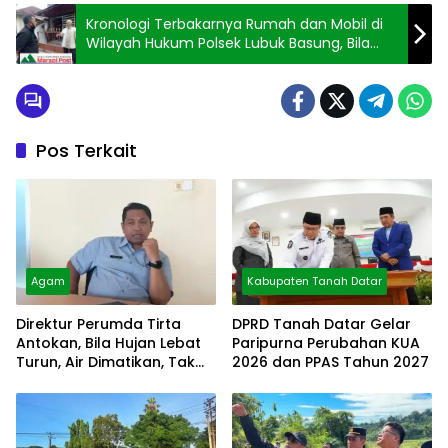
Kronologi Terbakarnya Rumah dan Mobil di
Wilayah Hukum Polsek Lubuk Basung, Bila
Tidak Dapat Pertolongan 16 Nyawa Melayang
Pos Terkait
Agam
Kabupaten Tanah Datar
Direktur Perumda Tirta
DPRD Tanah Datar Gelar
Antokan, Bila Hujan Lebat
Paripurna Perubahan KUA
Turun, Air Dimatikan, Tak
2026 dan PPAS Tahun 2027
Bisa Diolah